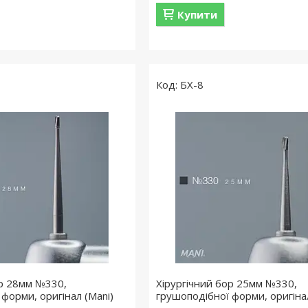
Купити
БХ-8
ор 28мм №330,
Хірургічний бор 25мм №330,
форми, оригінал (Mani)
грушоподібної форми, оригінал