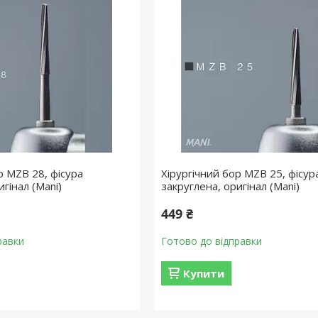
р MZB 28, фісура
Хірургічний бор MZB 25, фісур
игінал (Mani)
закруглена, оригінал (Mani)
449 ₴
равки
Готово до відправки
Купити