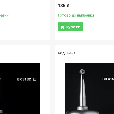
186 ₴
равки
Готово до відправки
Купити
БА-3