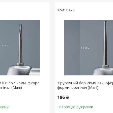
БХ-5
ор №1557 25мм, фісура
Хірургічний бор 28мм №2, сфе
игінал (Mani)
форми, оригінал (Mani)
186 ₴
равки
Готово до відправки