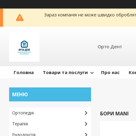
Зараз компанія не може швидко обробляти
Орто Дент
Головна
Товари та послуги
Про нас
Ко
Ортопедія
БОРИ MANI
Терапія
Ендодонтія