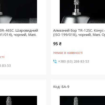
 BR-46SC. Шаровидний
Алмазний бор TR-12SC. Конус
01/014), чорний, Mani.
(ISO 199/018), чорний, Mani. О
95 ₴
Немає в наявності
сті
+380 (63) 268-83-53
8-83-53
БА-9