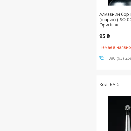
Алмазний бор
(шарик) (ISO 0
Оригінал.
95 ₴
Немає в наявно
+380 (63) 26
БА-5