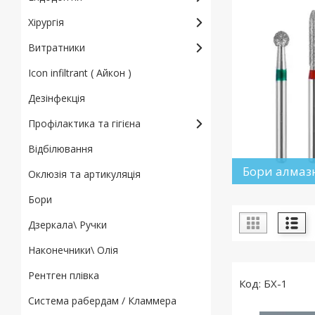
Хірургія
Витратники
Icon infiltrant ( Айкон )
Дезінфекція
Профілактика та гігієна
Відбілювання
Бори алмаз
Оклюзія та артикуляція
Бори
Дзеркала\ Ручки
Наконечники\ Олія
Рентген плівка
БХ-1
Система рабердам / Кламмера