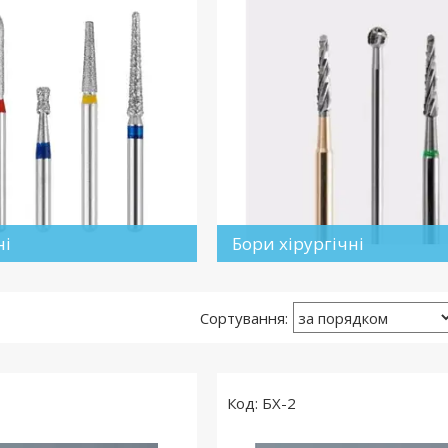
ні
Бори хірургічні
БХ-2