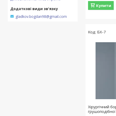
Купити
gladkov.bogdan98@gmail.com
БХ-7
Хірургічний б
грушоподібної 