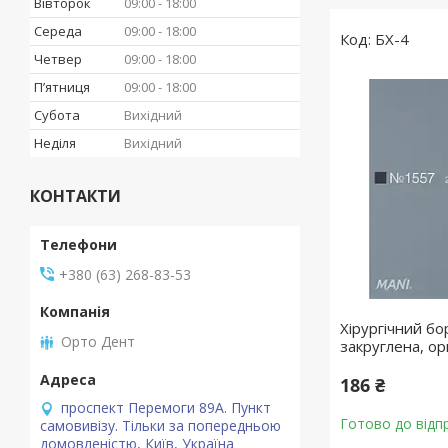
Вівторок
09:00
18:00
Середа
09:00
18:00
БХ-4
Четвер
09:00
18:00
Пʼятниця
09:00
18:00
Субота
Вихідний
Неділя
Вихідний
КОНТАКТИ
+380 (63) 268-83-53
Хірургічний б
Орто Дент
закруглена, ор
186 ₴
проспект Перемоги 89А. Пункт
Готово до відп
самовивізу. Тільки за попередньою
домовленістю, Київ, Україна