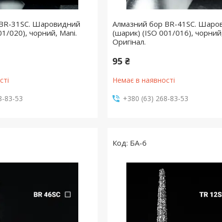
 BR-31SC. Шаровидний
Алмазний бор BR-41SC. Шаро
01/020), чорний, Mani.
(шарик) (ISO 001/016), чорний,
Оригінал.
95 ₴
сті
Немає в наявності
8-83-53
+380 (63) 268-83-53
БА-6