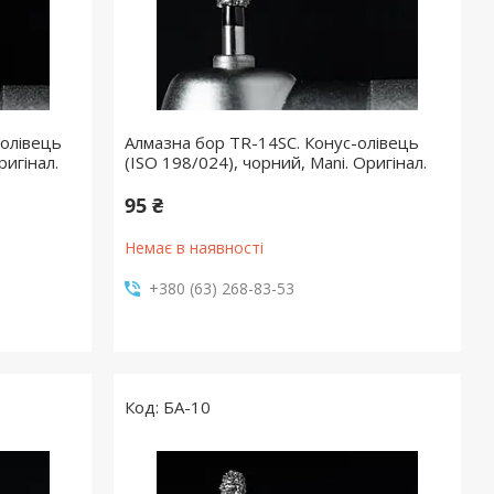
-олівець
Алмазна бор TR-14SC. Конус-олівець
ригінал.
(ISO 198/024), чорний, Mani. Оригінал.
95 ₴
Немає в наявності
+380 (63) 268-83-53
БА-10