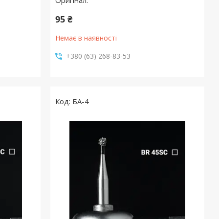
Оригінал.
95 ₴
Немає в наявності
+380 (63) 268-83-53
БА-4