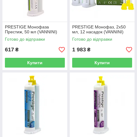
Замовити
Через кошик на сайті, за телефонними
номерами, у месенджерах Viber або Telegram.
PRESTIGE Монофаза
PRESTIGE Монофаз, 2х50
Престиж, 50 мл (VANNINI)
мл, 12 насадок (VANNINI)
Готово до відправки
Готово до відправки
617
1 983
₴
₴
Купити
Купити
Підтвердити
Менеджер зв'яжеться з клієнтом для узгодження
деталей замовлення та підтвердження.
Оплатити