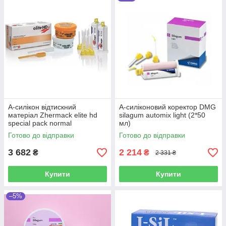
До каталогу!
А силікон - стоматологічні матеріали,
які мають великий попит
А-силікон відтискний
А-силіконовий коректор DMG
матеріал Zhermack elite hd
silagum automix light (2*50
special pack normal
мл)
Готово до відправки
Готово до відправки
3 682
2 214
₴
₴
2 331 ₴
Купити
Купити
–5%