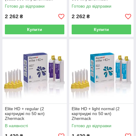
(коректор 50 мл + 50 мл)
Готово до відправки
Готово до відправки
2 262
2 262
Відбитковий матеріал для створення коронок,
₴
₴
накладок, протезів. Має розмірну стабільність,
міцність на розрив, відновлюється після
Купити
Купити
деформації.
Детальніше
Які властивості має А силікон у
стоматології
Elite HD + regular (2
Elite HD + light normal (2
картриджі по 50 мл)
картриджі по 50 мл)
Еластичність та стійкість відбиткового
Zhermack
Zhermack
матеріалу
В наявності
Готово до відправки