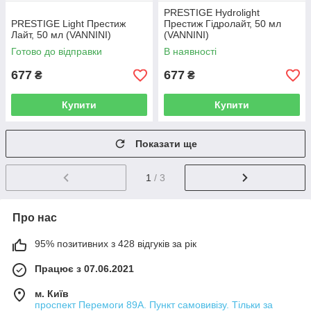
PRESTIGE Hydrolight
Безготівкова форма оплати – за реквізитами
PRESTIGE Light Престиж
Престиж Гідролайт, 50 мл
компанії, переведення на картку, готівка –
Лайт, 50 мл (VANNINI)
(VANNINI)
кур'єру.
Готово до відправки
В наявності
677
677
₴
₴
Купити
Купити
Показати ще
Отримати
1
/ 3
У Києві доставка здійснюється кур'єром, Україною
– Новою Поштою або іншими перевізниками.
Про нас
95% позитивних з 428 відгуків за рік
Оформити замовлення!
Працює з 07.06.2021
м. Київ
проспект Перемоги 89А. Пункт самовивізу. Тільки за