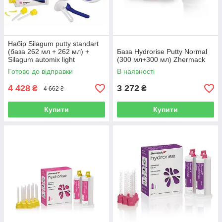
Набір Silagum putty standart
(база 262 мл + 262 мл) +
База Hydrorise Putty Normal
Silagum automix light
(300 мл+300 мл) Zhermack
(коректор 50 мл + 50 мл)
Готово до відправки
В наявності
4 428
3 272
₴
₴
4 662 ₴
Купити
Купити
Набір SILAGUM PUTTY
STANDART + SILAGUM AUTOMIX
LIGHT
Якісний матеріал, який використовується для
створення відбитків щелепи. Маса має гарну
в'язкість, легко змішується, застигає, не сідає.
Детальніше