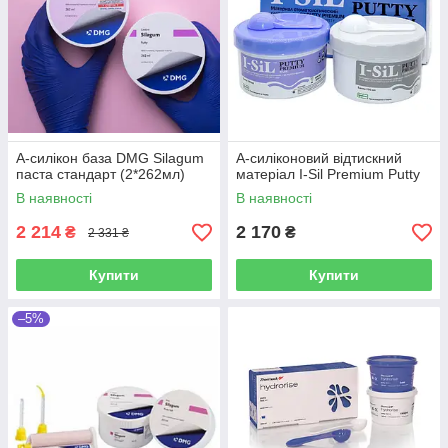
А-Силікон ZHERMACK ELITE HD
SPECIAL PACK NORMAL
Помаранчевий колір, підходить для
А-силікон база DMG Silagum
А-силіконовий відтискний
паста стандарт (2*262мл)
матеріал I-Sil Premium Putty
виготовлення знімних та незнімних протезів.
Матеріал міцний на розрив, стійкий до
В наявності
В наявності
деформацій, здатний до пружного відновлення.
2 214
2 170
₴
₴
2 331 ₴
Детальніше
Купити
Купити
–5%