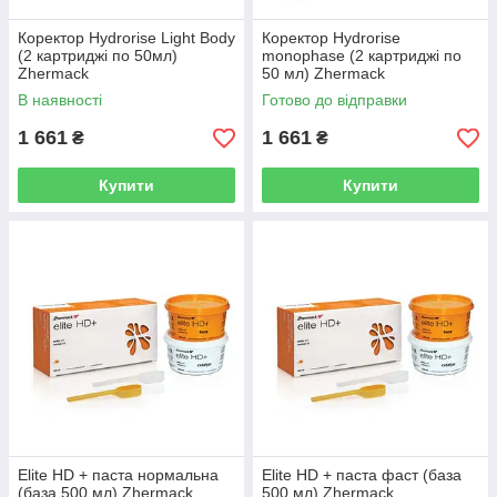
Коректор Hydrorise Light Body
Коректор Hydrorise
(2 картриджі по 50мл)
monophase (2 картриджі по
Zhermack
50 мл) Zhermack
В наявності
Готово до відправки
1 661
1 661
₴
₴
Купити
Купити
Набір HONIGUM PRO PUTTY
SOFT (база 450 мл + 450 мл) +
HONIGUM AUTOMIX LIGHT
Elite HD + паста нормальна
Elite HD + паста фаст (база
(база 500 мл) Zhermack
500 мл) Zhermack