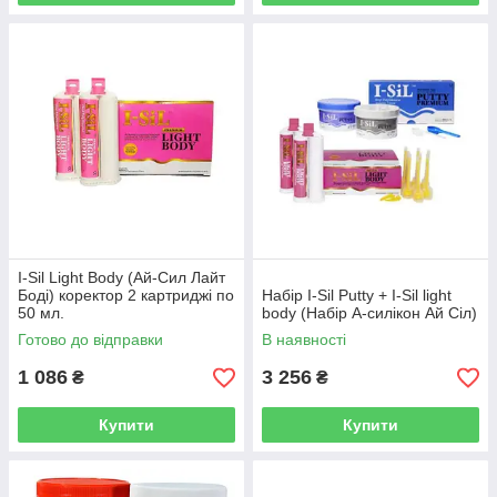
Великий вибір
У каталозі представлені відбиткові
матеріали на основі А силіконів від надійних і
перевірених виробників – Zhermack elite hd,
DMG, Elite HD та інших. Також у нас можна
купити різноманітний
матеріал для тимчасових
коронок
та інші стоматологічні товари
I-Sil Light Body (Ай-Сил Лайт
Боді) коректор 2 картриджі по
Набір I-Sil Putty + I-Sil light
50 мл.
body (Набір А-силікон Ай Сіл)
Готово до відправки
В наявності
1 086
3 256
₴
₴
Конкурентні ціни
Купити
Купити
На А силікон ціна в нашому магазині
встановлена ​​максимально доступна, без
посередницьких націнок, що обумовлено нашою