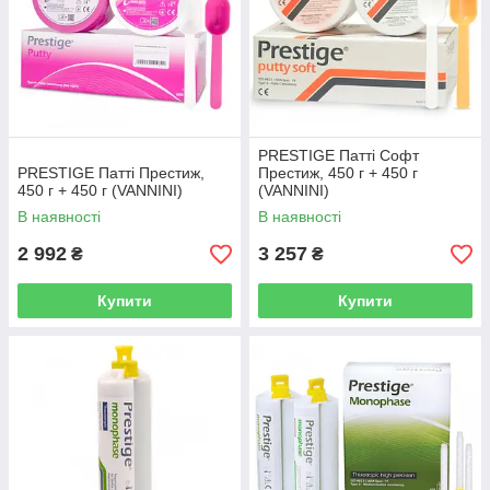
Всі товари з нашого інтернет-магазину
мають високий рівень якості, сертифіковані
та зареєстровані в Україні. Купуючи у нас, ви
можете бути впевнені у 100% оригінальності
продукції та відповідності міжнародним
стандартам
PRESTIGE Патті Софт
PRESTIGE Патті Престиж,
Престиж, 450 г + 450 г
450 г + 450 г (VANNINI)
(VANNINI)
В наявності
В наявності
Є питання? Телефонуйте!
2 992
3 257
₴
₴
Купити
Купити
Як купити А силікон в «Орто Дент»