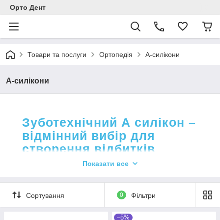
Орто Дент
Товари та послуги
Ортопедія
А-силікони
А-силікони
Зуботехнічний А силікон –
відмінний вибір для
створення відбитків
щелепи!
Показати все
Якісна
зубна ортопедія – ціни
вигідні, даруємо
Сортування
0
Фільтри
знижки від обсягу замовлення!
–5%