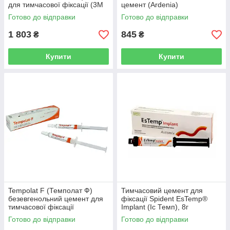
для тимчасової фіксації (3M
цемент (Ardenia)
ESPE)
Готово до відправки
Готово до відправки
1 803
845
₴
₴
Купити
Купити
Tempolat F (Темполат Ф)
Тимчасовий цемент для
безевгенольний цемент для
фіксації Spident EsTemp®
тимчасової фіксації
Implant (Іс Темп), 8г
Готово до відправки
Готово до відправки