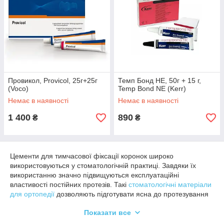
Провикол, Provicol, 25г+25г
Темп Бонд НЕ, 50г + 15 г,
(Voco)
Temp Bond NE (Kerr)
Немає в наявності
Немає в наявності
1 400
890
₴
₴
Цементи для тимчасової фіксації коронок широко
використовуються у стоматологічній практиці. Завдяки їх
використанню значно підвищуються експлуатаційні
властивості постійних протезів. Такі
стоматологічні матеріали
для ортопедії
дозволяють підготувати ясна до протезування
та забезпечити їх адаптацію, мінімізувати ризики розвитку
Показати все
запальних процесів під постійними коронками.