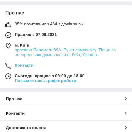
Якісні тимчасові цементи повинні відповідати наступним
характеристикам:
Про нас
Володіти високими адгезивними властивостями та
забезпечувати міцне зчеплення з дентином;
95% позитивних з 434 відгуків за рік
Володіти біологічною сумісністю, стійкістю до
кислотно-лужної дії, яка виникає в ротовій порожнині
Працює з 07.06.2021
при прийомі різної їжі;
м. Київ
Бути безпечними, у складі не повинно бути токсичних
проспект Перемоги 89А. Пункт самовивізу. Тільки за
речовин, які можуть завдавати шкоди здоров'ю
попередньою домовленістю, Київ, Україна
пацієнта;
Контакти
Мати хороші рентгеноконтрастні властивості, щоб
цемент добре візуалізувався та дав можливість оцінити
Сьогодні працює з 09:00 до 18:00
якість наповнення.
Показати весь графік роботи
Сучасний тимчасовий цемент (ортопедія) пропонує з
відмінними естетичними властивостями. Він відповідає
природному відтінку зубів і не псує зовнішній вигляд на час
Про нас
фіксації.
Переваги безевгенольного цементу
Контакти
Тимчасові цементи для фіксації коронок бувають
евгенолвмісні та безевгенольні. Найбільше затребуваний
Доставка та оплата