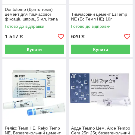
Dentotemp (Денто темп)
цемент для тимчасової
Тимчасовий цемент EsTemp
фіксації, шприц 5 мл, Itena
NE (Ес Темп НЕ) 10г
Готово до відправки
Готово до відправки
1 517
620
₴
₴
Купити
Купити
Релікс Темп НЕ, Relyx Temp
Арде Темпо Цем, Arde Tempo
NE, Безевгенольний цемент
Cem 25г+25г, безевгенольний