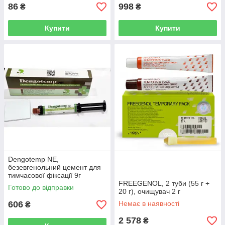
86
998
₴
₴
Купити
Купити
Dengotemp NE,
безевгенольний цемент для
тимчасової фіксації 9г
(Dengen Dental)
FREEGENOL, 2 туби (55 г +
Готово до відправки
20 г), очищувач 2 г
606
Немає в наявності
₴
2 578
₴