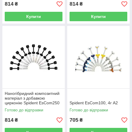
814
814
₴
₴
Купити
Купити
Наногібридний композитний
матеріал з добавкою
цирконію Spident EsCom250
Spident EsCom100, 4г A2
4г, А03
Готово до відправки
Готово до відправки
814
705
₴
₴