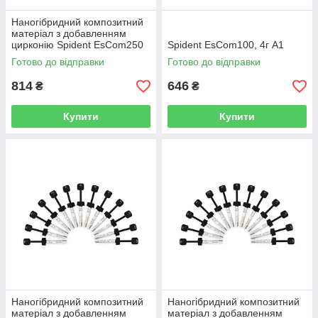
Наногібридний композитний
матеріал з добавленням
цирконію Spident EsCom250
Spident EsCom100, 4г A1
4г, A1
Готово до відправки
Готово до відправки
814
646
₴
₴
Купити
Купити
Наногібридний композитний
Наногібридний композитний
матеріал з добавленням
матеріал з добавленням