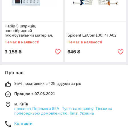
Набір 5 шприців,
наногібридний
пломбувальний матеріал,
Spident EsCom100, 4г A02
Spident EsCom100 Kit (Іс
Немає в наявності
Немає в наявності
Ком100) А2, А3, А3.5, АО2
3 158
646
₴
₴
Про нас
95% позитивних з 428 відгуків за рік
Працює з 07.06.2021
м. Київ
проспект Перемоги 89А. Пункт самовивізу. Тільки за
попередньою домовленістю, Київ, Україна
Контакти