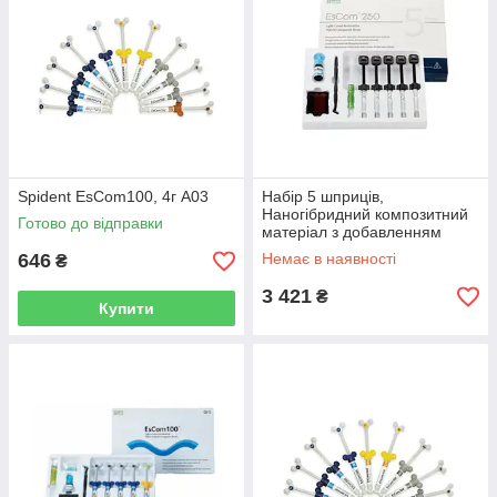
Spident EsCom100, 4г A03
Набір 5 шприців,
Наногібридний композитний
Готово до відправки
матеріал з добавленням
цирконію Spident EsCom®250
646
Немає в наявності
₴
Kit (Іс ком250)
3 421
₴
Купити