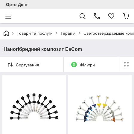
Орто Дент
Товари та послуги
Терапія
Светоотверждаемые комп
Наногібридний композит EsCom
Сортування
0
Фільтри