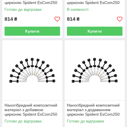
цирконію Spident EsCom250
цирконію Spident EsCom250
4г, A2
4г, А3
Готово до відправки
В наявності
814
814
₴
₴
Купити
Купити
Наногібридний композитний
Наногібридний композитний
матеріал з добавкою
матеріал з додаванням
цирконію Spident EsCom250
цирконію Spident EsCom250
4г, A3.5
4г, А02
Готово до відправки
Готово до відправки