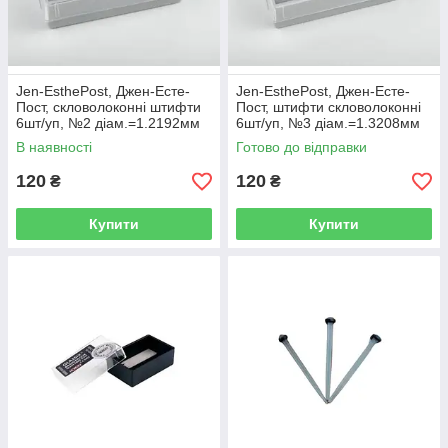
Jen-EsthePost, Джен-Есте-
Jen-EsthePost, Джен-Есте-
Пост, скловолоконні штифти
Пост, штифти скловолоконні
6шт/уп, №2 діам.=1.2192мм
6шт/уп, №3 діам.=1.3208мм
(Джендентал)
(Джендентал)
В наявності
Готово до відправки
120
120
₴
₴
Купити
Купити