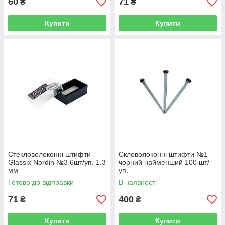
60
71
₴
₴
Купити
Купити
Стекловолоконні штифти
Скловолоконні штифти №1
Glassix Nordin №3 6шт/уп. 1.3
чорний найменший 100 шт/
мм
уп.
Готово до відправки
В наявності
71
400
₴
₴
Купити
Купити