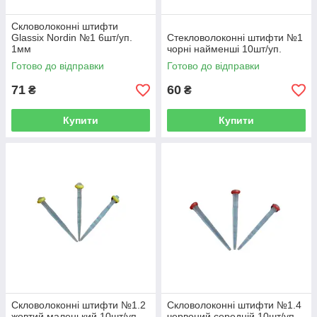
Скловолоконні штифти
Glassix Nordin №1 6шт/уп.
Стекловолоконні штифти №1
1мм
чорні найменші 10шт/уп.
Готово до відправки
Готово до відправки
71
60
₴
₴
Купити
Купити
Скловолоконні штифти №1.2
Скловолоконні штифти №1.4
жовтий маленький 10шт/уп.
червоний середній 10шт/уп.