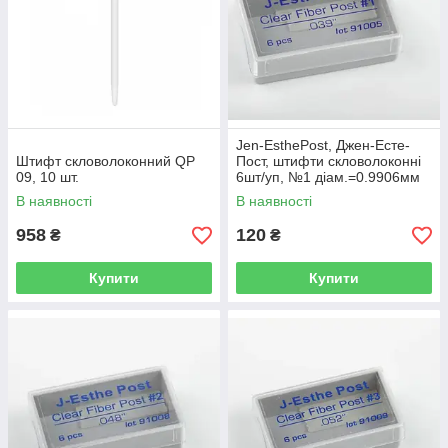
Jen-EsthePost, Джен-Есте-
Штифт скловолоконний QP
Пост, штифти скловолоконні
09, 10 шт.
6шт/уп, №1 діам.=0.9906мм
(Джендентал)
В наявності
В наявності
958
120
₴
₴
Купити
Купити