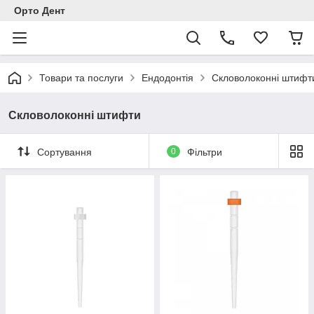
Орто Дент
Товари та послуги
Ендодонтія
Скловолоконні штифт
Скловолоконні штифти
Сортування
0
Фільтри