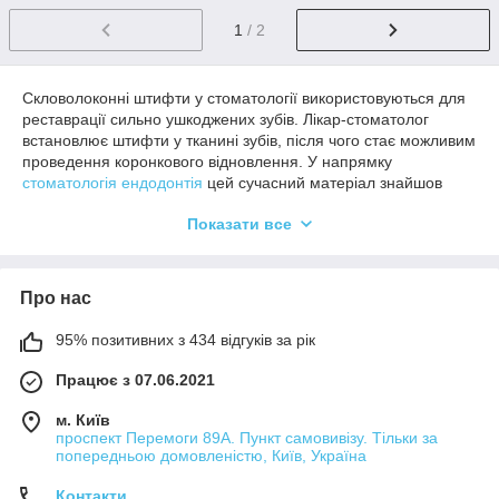
1
/ 2
Скловолоконні штифти у стоматології використовуються для
реставрації сильно ушкоджених зубів. Лікар-стоматолог
встановлює штифти у тканині зубів, після чого стає можливим
проведення коронкового відновлення. У напрямку
стоматологія ендодонтія
цей сучасний матеріал знайшов
своє широке застосування.
Показати все
У яких випадках застосовуються
штифти скловолоконні
Про нас
Необхідно підвищити міцність стінок зуба та зміцнити
їх для проведення лікування;
95% позитивних з 434 відгуків за рік
Необхідно зміцнити зубну куксу для виконання
ендодонтичних процедур;
Працює з 07.06.2021
Проведення реставрації зубів коронками з
м. Київ
композитного матеріалу;
проспект Перемоги 89А. Пункт самовивізу. Тільки за
Наявність у пацієнта гальванічного ефекту у ротовій
попередньою домовленістю, Київ, Україна
порожнині або алергічної реакції на метали.
Контакти