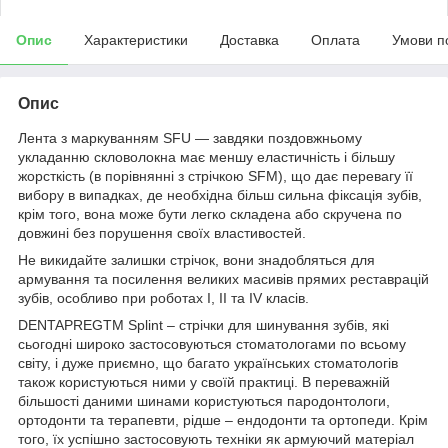
Опис
Характеристики
Доставка
Оплата
Умови п
Опис
Лента з маркуванням SFU — завдяки поздовжньому
укладанню скловолокна має меншу еластичність і більшу
жорсткість (в порівнянні з стрічкою SFM), що дає перевагу її
вибору в випадках, де необхідна більш сильна фіксація зубів,
крім того, вона може бути легко складена або скручена по
довжині без порушення своїх властивостей.
Не викидайте залишки стрічок, вони знадобляться для
армування та посилення великих масивів прямих реставрацій
зубів, особливо при роботах I, II та IV класів.
DENTAPREGTM Splint – стрічки для шинування зубів, які
сьогодні широко застосовуються стоматологами по всьому
світу, і дуже приємно, що багато українських стоматологів
також користуються ними у своїй практиці. В переважній
більшості даними шинами користуються пародонтологи,
ортодонти та терапевти, рідше – ендодонти та ортопеди. Крім
того, їх успішно застосовують техніки як армуючий матеріал