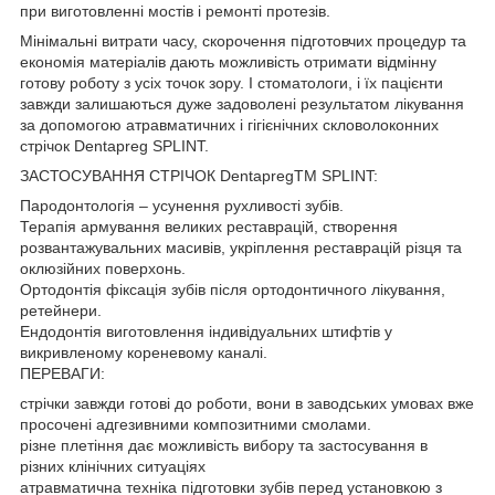
при виготовленні мостів і ремонті протезів.
Мінімальні витрати часу, скорочення підготовчих процедур та
економія матеріалів дають можливість отримати відмінну
готову роботу з усіх точок зору. І стоматологи, і їх пацієнти
завжди залишаються дуже задоволені результатом лікування
за допомогою атравматичних і гігієнічних скловолоконних
стрічок Dentapreg SPLINT.
ЗАСТОСУВАННЯ СТРІЧОК DentapregTM SPLINT:
Пародонтологія – усунення рухливості зубів.
Терапія армування великих реставрацій, створення
розвантажувальних масивів, укріплення реставрацій різця та
оклюзійних поверхонь.
Ортодонтія фіксація зубів після ортодонтичного лікування,
ретейнери.
Ендодонтія виготовлення індивідуальних штифтів у
викривленому кореневому каналі.
ПЕРЕВАГИ:
стрічки завжди готові до роботи, вони в заводських умовах вже
просочені адгезивними композитними смолами.
різне плетіння дає можливість вибору та застосування в
різних клінічних ситуаціях
атравматична техніка підготовки зубів перед установкою з