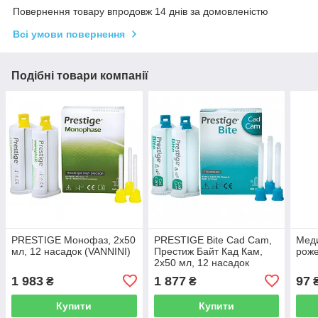
Повернення товару впродовж 14 днів за домовленістю
Всі умови повернення
Подібні товари компанії
PRESTIGE Монофаз, 2х50
PRESTIGE Bite Cad Cam,
Меди
мл, 12 насадок (VANNINI)
Престиж Байт Кад Кам,
роже
2х50 мл, 12 насадок
(VANNINI DENTAL)
1 983
1 877
97
₴
₴
Купити
Купити