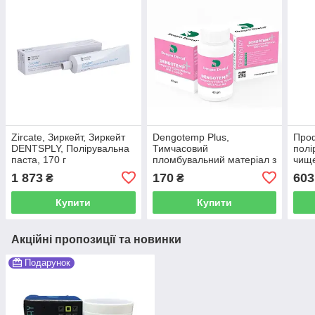
Zircate, Зиркейт, Зиркейт
Dengotemp Plus,
Проф
DENTSPLY, Полірувальна
Тимчасовий
полі
паста, 170 г
пломбувальний матеріал з
чище
фтором 40 г (Dengen
1 873
170
603
₴
₴
Dental)
Купити
Купити
Акційні пропозиції та новинки
Подарунок