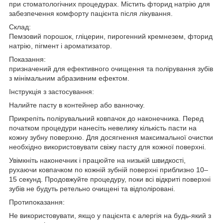
при стоматологічних процедурах. Містить фторид натрію для
забезпечення комфорту пацієнта після лікування.
Склад:
Пемзовий порошок, гліцерин, пирогенний кремнезем, фторид
натрію, пігмент і ароматизатор.
Показання:
призначений для ефективного очищення та полірування зубів
з мінімальним абразивним ефектом.
Інструкція з застосування:
Налийте пасту в контейнер або ванночку.
Прикрепіть полірувальний ковпачок до наконечника. Перед
початком процедури нанесіть невелику кількість пасти на
кожну зубну поверхню. Для досягнення максимальної очистки
необхідно використовувати свіжу пасту для кожної поверхні.
Увімкніть наконечник і працюйте на низькій швидкості,
рухаючи ковпачком по кожній зубній поверхні приблизно 10–
15 секунд. Продовжуйте процедуру, поки всі відкриті поверхні
зубів не будуть ретельно очищені та відполіровані.
Протипоказання:
Не використовувати, якщо у пацієнта є алергія на будь-який з