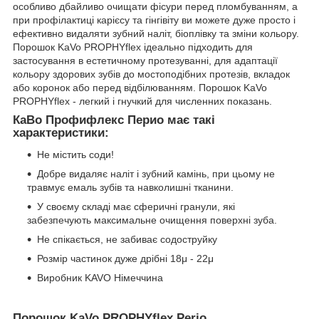
особливо дбайливо очищати фісури перед пломбуванням, а
при профілактиці карієсу та гінгівіту ви можете дуже просто і
ефективно видаляти зубний наліт, біоплівку та зміни кольору.
Порошок KaVo PROPHYflex ідеально підходить для
застосування в естетичному протезуванні, для адаптації
кольору здорових зубів до мостоподібних протезів, вкладок
або коронок або перед відбілюванням. Порошок KaVo
PROPHYflex - легкий і гнучкий для численних показань.
КаВо Профифлекс Перио
має такі
характеристики:
Не містить соди!
Добре видаляє наліт і зубний камінь, при цьому не
травмує емаль зубів та навколишні тканини.
У своєму складі має сферичні гранули, які
забезпечують максимальне очищення поверхні зуба.
Не спікається, не забиває содоструйку
Розмір частинок дуже дрібні 18μ - 22μ
Виробник KAVO Німеччина
Порошок KaVo PROPHYflex Perio