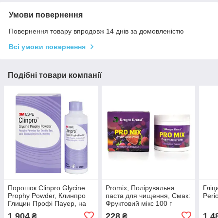
Умови повернення
Повернення товару впродовж 14 днів за домовленістю
Всі умови повернення
Подібні товари компанії
Порошок Clinpro Glycine
Promix, Полірувальна
Гліц
Prophy Powder, Клинпро
паста для чищення, Смак:
Peri
Глицин Профі Пауер, на
Фруктовий мікс 100 г
основі глицину 160 г
(Dengen Dental)
1 904
228
1 4
₴
₴