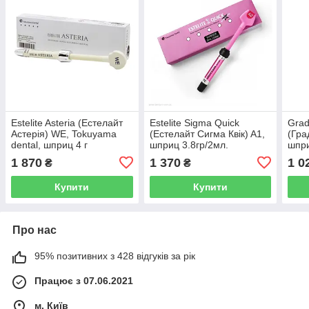
Estelite Asteria (Естелайт
Estelite Sigma Quick
Gradi
Астерія) WE, Tokuyama
(Естелайт Сигма Квік) A1,
(Гра
dental, шприц 4 г
шприц 3.8гр/2мл.
шпри
Tokuyama dental
1 870
1 370
1 0
₴
₴
Купити
Купити
Про нас
95% позитивних з 428 відгуків за рік
Працює з 07.06.2021
м. Київ