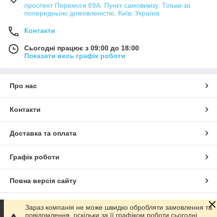
проспект Перемоги 89А. Пункт самовивізу. Тільки за
попередньою домовленістю, Київ, Україна
Контакти
Сьогодні працює з 09:00 до 18:00
Показати весь графік роботи
Про нас
Контакти
Доставка та оплата
Графік роботи
Повна версія сайту
Сайт створено на маркетплейсі
Prom.ua
Зараз компанія не може швидко обробляти замовлення та
повідомлення, оскільки за її графіком роботи сьогодні