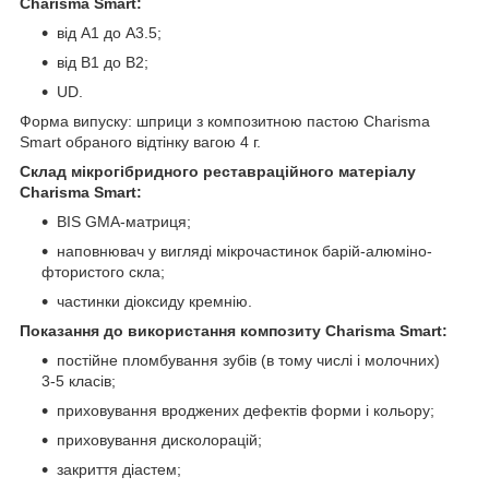
Charisma Smart:
від А1 до А3.5;
від В1 до В2;
UD.
Форма випуску: шприци з композитною пастою Charisma
Smart обраного відтінку вагою 4 г.
Склад мікрогібридного реставраційного матеріалу
Charisma Smart:
BIS GMA-матриця;
наповнювач у вигляді мікрочастинок барій-алюміно-
фтористого скла;
частинки діоксиду кремнію.
Показання до використання композиту Charisma Smart:
постійне пломбування зубів (в тому числі і молочних)
3-5 класів;
приховування вроджених дефектів форми і кольору;
приховування дисколорацій;
закриття діастем;