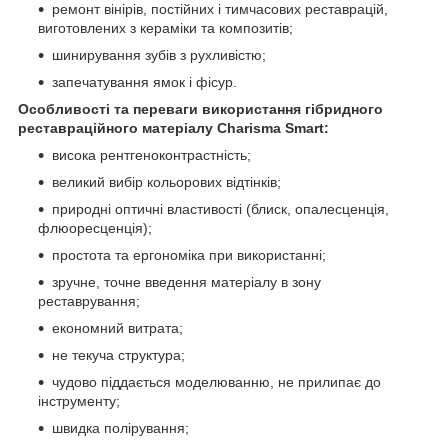
ремонт вінірів, постійних і тимчасових реставрацій,
виготовлених з кераміки та композитів;
шинирування зубів з рухливістю;
запечатування ямок і фісур.
Особливості та переваги використання гібридного
реставраційного матеріалу Charisma Smart:
висока рентгеноконтрастність;
великий вибір кольорових відтінків;
природні оптичні властивості (блиск, опалесценція,
флюоресценція);
простота та ергономіка при використанні;
зручне, точне введення матеріалу в зону
реставрування;
економний витрата;
не текуча структура;
чудово піддається моделюванню, не прилипає до
інструменту;
швидка полірування;