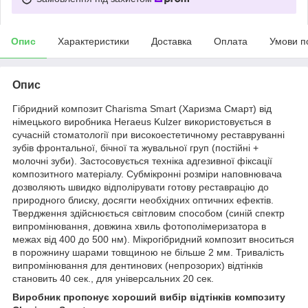
Опис
Характеристики
Доставка
Оплата
Умови п
Опис
Гібридний композит Charisma Smart (Харизма Смарт) від
німецького виробника Heraeus Kulzer використовується в
сучасній стоматології при високоестетичному реставруванні
зубів фронтальної, бічної та жувальної груп (постійні +
молочні зуби). Застосовується техніка адгезивної фіксації
композитного матеріалу. Субмікронні розміри наповнювача
дозволяють швидко відполірувати готову реставрацію до
природного блиску, досягти необхідних оптичних ефектів.
Твердження здійснюється світловим способом (синій спектр
випромінювання, довжина хвиль фотополімеризатора в
межах від 400 до 500 нм). Мікрогібридний композит вноситься
в порожнину шарами товщиною не більше 2 мм. Тривалість
випромінювання для дентинових (непрозорих) відтінків
становить 40 сек., для універсальних 20 сек.
Виробник пропонує хороший вибір відтінків композиту