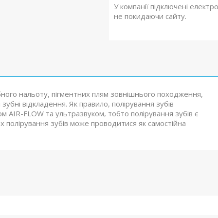
У компанії підключені електр
не покидаючи сайту.
зубного нальоту, пігментних плям зовнішнього походження,
 зубні відкладення. Як правило, полірування зубів
м AIR-FLOW та ультразвуком, тобто полірування зубів є
ках полірування зубів може проводитися як самостійна