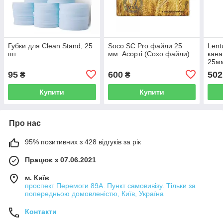
Губки для Clean Stand, 25
Soco SC Pro файли 25
Lent
шт.
мм. Асорті (Сохо файли)
кана
25мм
95
600
502
₴
₴
Купити
Купити
Про нас
95% позитивних з 428 відгуків за рік
Працює з 07.06.2021
м. Київ
проспект Перемоги 89А. Пункт самовивізу. Тільки за
попередньою домовленістю, Київ, Україна
Контакти