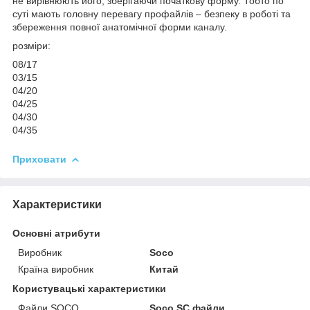
не вирівнюють його, зберігаючи початкову форму. Тобто по
суті мають головну перевагу профайлів – безпеку в роботі та
збереження повної анатомічної форми каналу.
розміри:
08/17
03/15
04/20
04/25
04/30
04/35
Приховати
Характеристики
Основні атрибути
Виробник
Soco
Країна виробник
Китай
Користувацькi характеристики
Файли SOCO
Soco SC файли