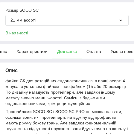
Розмір SOCO SC
21 мм асорті
В наявності
пис
Характеристики
Доставка
Оплата
Умови пове
Опис
файли СК для ротаційних ендонаконечників, в пачці асорті 4
конуса. з устьовим файлом і пасфайлом (15 або 20 розмірів).
По дизайну нагадують протейпери, але завдяки іншому
металу значно менш жорсткі. Сумісні з будь-якими
ендонаконечниками, крім рециркуляційних.
Профайлами SOCO SC і SOCO SC PRO не можна назвати,
оскільки вони, як і протейпери, на відміну від профайлів
мають ріжучу бокову грань. Але завдяки феноменальній
гнучкості та відсутності пружності вони йдуть точно по каналу і