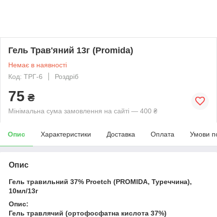
Гель Трав'яний 13г (Promida)
Немає в наявності
Код: ТРГ-6
Роздріб
75
₴
Мінімальна сума замовлення на сайті — 400 ₴
Опис
Характеристики
Доставка
Оплата
Умови п
Опис
Гель травильний 37% Proetch (PROMIDA, Туреччина),
10мл/13г
Опис:
Гель травлячий (ортофосфатна кислота 37%)