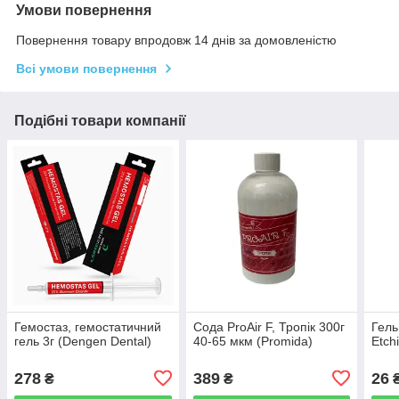
Умови повернення
Повернення товару впродовж 14 днів за домовленістю
Всі умови повернення
Подібні товари компанії
Гемостаз, гемостатичний
Сода ProAir F, Тропік 300г
Гель
гель 3г (Dengen Dental)
40-65 мкм (Promida)
Etch
278
389
26
₴
₴