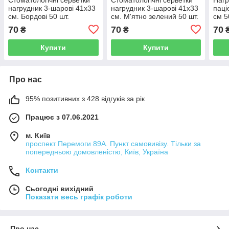
нагрудник 3-шарові 41х33
нагрудник 3-шарові 41х33
паці
см. Бордові 50 шт.
см. М'ятно зелений 50 шт.
см 50
зубч
70
70
70
₴
₴
Купити
Купити
Про нас
95% позитивних з 428 відгуків за рік
Працює з 07.06.2021
м. Київ
проспект Перемоги 89А. Пункт самовивізу. Тільки за
попередньою домовленістю, Київ, Україна
Контакти
Сьогодні вихідний
Показати весь графік роботи
Про нас