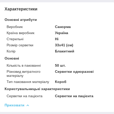
Характеристики
Основні атрибути
Виробник
Санорма
Країна виробник
Україна
Стерильні
Ні
Розмір серветки
33х41 (см)
Колір
Блакитний
Основні
Кількість в пакованні
50 шт.
Різновид витратного
Серветки одноразові
матеріалу
Тип паковання матеріалу
Короб
Користувальницькі характеристики
Серветки на пацієнта
Серветки на пацієнта
Приховати