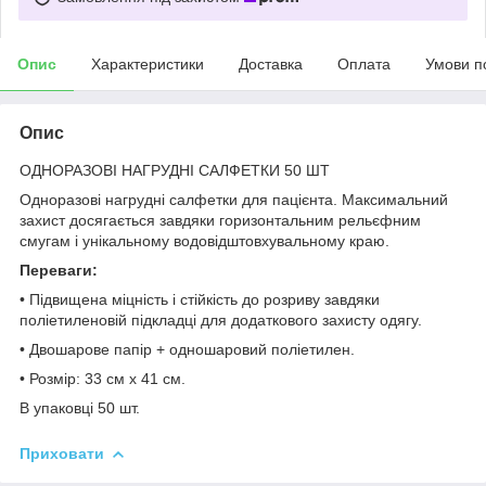
Опис
Характеристики
Доставка
Оплата
Умови п
Опис
ОДНОРАЗОВІ НАГРУДНІ САЛФЕТКИ 50 ШТ
Одноразові нагрудні салфетки для пацієнта. Максимальний
захист досягається завдяки горизонтальним рельєфним
смугам і унікальному водовідштовхувальному краю.
Переваги:
• Підвищена міцність і стійкість до розриву завдяки
поліетиленовій підкладці для додаткового захисту одягу.
• Двошарове папір + одношаровий поліетилен.
• Розмір: 33 см х 41 см.
В упаковці 50 шт.
Приховати