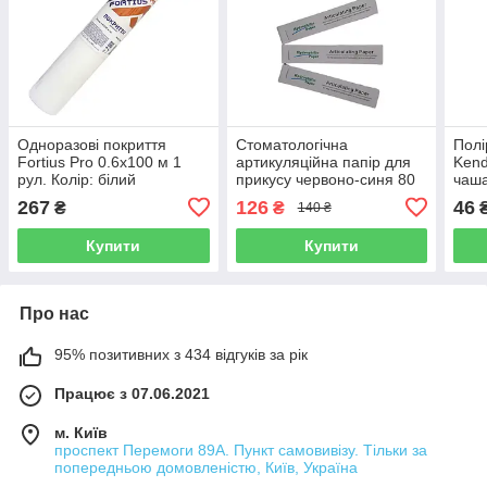
Одноразові покриття
Стоматологічна
Полі
Fortius Pro 0.6х100 м 1
артикуляційна папір для
Kend
рул. Колір: білий
прикусу червоно-синя 80
чаша
мкн
обро
267
126
46
₴
₴
140 ₴
Купити
Купити
Про нас
95% позитивних з 434 відгуків за рік
Працює з 07.06.2021
м. Київ
проспект Перемоги 89А. Пункт самовивізу. Тільки за
попередньою домовленістю, Київ, Україна