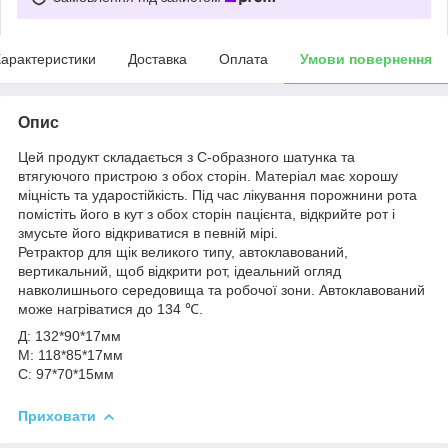
арактеристики
Доставка
Оплата
Умови повернення
Опис
Цей продукт складається з С-образного шатунка та
втягуючого пристрою з обох сторін. Матеріал має хорошу
міцність та ударостійкість. Під час лікування порожнини рота
помістіть його в кут з обох сторін пацієнта, відкрийте рот і
змусьте його відкриватися в певній мірі.
Ретрактор для щік великого типу, автоклавований,
вертикальний, щоб відкрити рот, ідеальний огляд
навколишнього середовища та робочої зони. Автоклавований
може нагріватися до 134 ℃.
Д: 132*90*17мм
М: 118*85*17мм
С: 97*70*15мм
Приховати