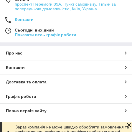
проспект Перемоги 89А. Пункт самовивізу. Тільки за
попередньою домовленістю, Київ, Україна
Контакти
Сьогодні вихідний
Показати весь графік роботи
Про нас
Контакти
Доставка та оплата
Графік роботи
Повна версія сайту
Сайт створено на маркетплейсі
Prom.ua
Зараз компанія не може швидко обробляти замовлення та
повідомлення, оскільки за її графіком роботи сьогодні