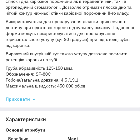
стінок і дна каріозної порожнини як в терапевтичній, так і в
ортопедичній стоматології. Дозволяє отримати плоске дно та
чіткий контур нижньої стінки каріозної порожнини II-го класу.
Використовується для препарування ділянки пришеечного
дентину при підготовці кореня під культеву вкладку. Подовжені
форми можуть використовуватися для препарування
горизонтального уступу (кут 90 градусів) при підготовці зубів
під коронки.
Виражений внутрішній кут такого уступу дозволяє посилити
ретенцію коронки на зубі.
Груба абразивність 125-150 мкм.
Обозначення: SF-80C
Робоча/загальна довжина: 4,5 /19,1
Максимальна швидкість: 450 000 об.хв
Приховати
Характеристики
Основні атрибути
Виробник
Mani