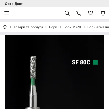
Орто Дент
Товари та послуги
Бори
Бори MANI
Бори алмазні