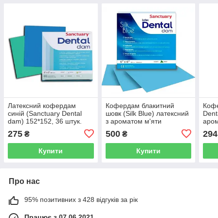
Латексний кофердам
Кофердам блакитний
Кофе
синій (Sanctuary Dental
шовк (Silk Blue) латексний
Dent
dam) 152*152, 36 штук.
з ароматом м'яти
аром
Середній, запах
середній, (152мм х
(med
275
500
294
₴
₴
звичайний.
152мм) 36шт
152
Купити
Купити
Про нас
95% позитивних з 428 відгуків за рік
Працює з 07.06.2021