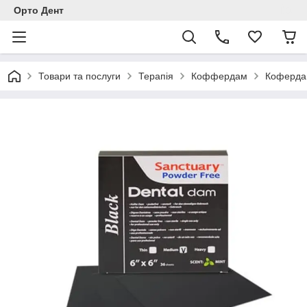
Орто Дент
Товари та послуги
Терапія
Коффердам
Кофердам