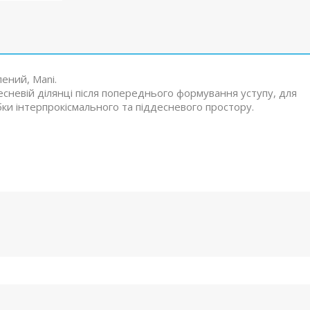
ений, Mani.
сневій ділянці після попереднього формування уступу, для
ки інтерпрокісмального та піддесневого простору.