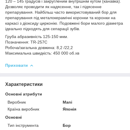
120 – 145 градусів і закругленим внутрішнім кутом (канавка).
Дозволяє проводити як надясенне, так і підясенне
препарування. Найбільш часто використовуваний бор для
препарування під металокерамічні коронки та коронки на
каркасі з діоксиду цирконію. Подовжені бори малого діаметра
ідеально підходять для сепарації зубів.
Груба абразивність 125-150 мкм.
Позначення: TR-257C
Робоча/загальна довжина: 8,2 /22,2
Максимальна швидкість: 450 000 об.хв
Приховати
Характеристики
Основні атрибути
Виробник
Mani
Країна виробник
Японія
Основні
Тип інструмента
Бор