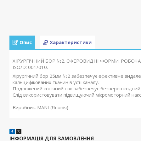
Опис
Характеристики
ХІРУРГІЧНИЙ БОР №2. СФЕРОВИДНІ ФОРМИ. РОБОЧА 
ISO/D: 001/010.
Хірургічний бор 25мм №2 забезпечує ефективне видале
кальцифікованих тканин в усті каналу.
Подовжений конічний ніж забезпечує безперешкодний о
Слід використовувати підвищуючий мікромоторний након
Виробник: MANI (Японія)
ІНФОРМАЦІЯ ДЛЯ ЗАМОВЛЕННЯ