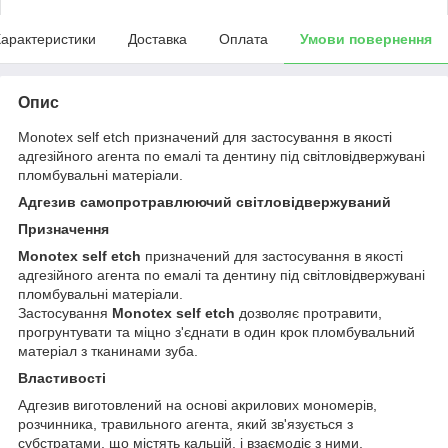
арактеристики
Доставка
Оплата
Умови повернення
Опис
Monotex self etch призначений для застосування в якості
адгезійного агента по емалі та дентину під світловідвержувані
пломбувальні матеріали.
Адгезив самопротравлюючий світловідвержуваний
Призначення
Monotex self etch
призначений для застосування в якості
адгезійного агента по емалі та дентину під світловідвержувані
пломбувальні матеріали.
Застосування
Monotex self etch
дозволяє протравити,
прогрунтувати та міцно з'єднати в один крок пломбувальний
матеріал з тканинами зуба.
Властивості
Адгезив виготовлений на основі акрилових мономерів,
розчинника, травильного агента, який зв'язується з
субстратами, що містять кальцій, і взаємодіє з ними,