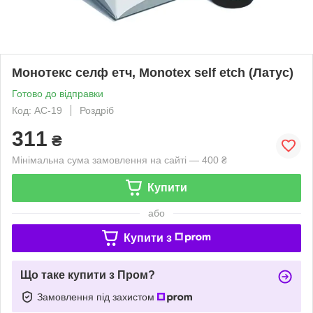
Монотекс селф етч, Monotex self etch (Латус)
Готово до відправки
Код: АС-19
Роздріб
311
₴
Мінімальна сума замовлення на сайті — 400 ₴
Купити
або
Купити з
Що таке купити з Пром?
Замовлення під захистом