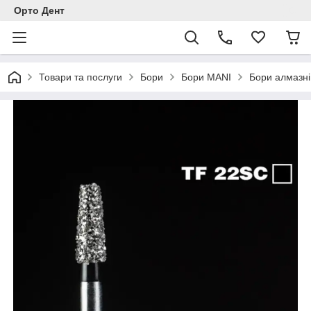
Орто Дент
Товари та послуги
Бори
Бори MANI
Бори алмазні