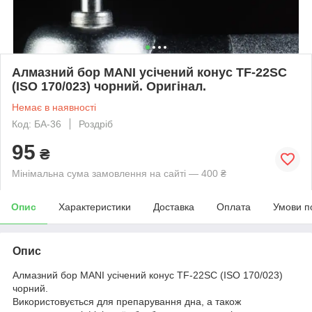
Алмазний бор MANI усічений конус TF-22SC
(ISO 170/023) чорний. Оригінал.
Немає в наявності
Код: БА-36
Роздріб
95
₴
Мінімальна сума замовлення на сайті — 400 ₴
Опис
Характеристики
Доставка
Оплата
Умови п
Опис
Алмазний бор MANI усічений конус TF-22SC (ISO 170/023)
чорний.
Використовується для препарування дна, а також