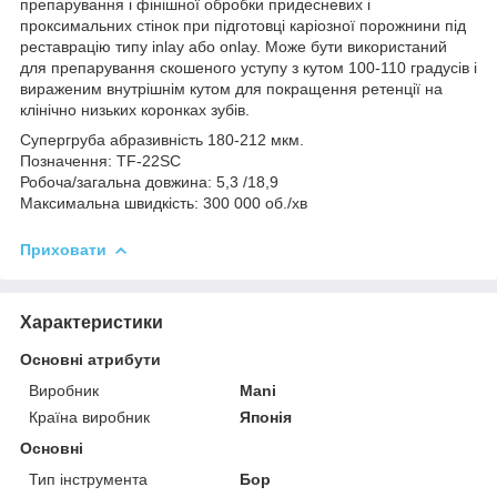
препарування і фінішної обробки придесневих і
проксимальних стінок при підготовці каріозної порожнини під
реставрацію типу inlay або onlay. Може бути використаний
для препарування скошеного уступу з кутом 100-110 градусів і
вираженим внутрішнім кутом для покращення ретенції на
клінічно низьких коронках зубів.
Супергруба абразивність 180-212 мкм.
Позначення: TF-22SC
Робоча/загальна довжина: 5,3 /18,9
Максимальна швидкість: 300 000 об./хв
Приховати
Характеристики
Основні атрибути
Виробник
Mani
Країна виробник
Японія
Основні
Тип інструмента
Бор