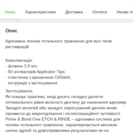
Опис
Характеристики
Доставка
Оплата
Умови п
Опис
Адгезивна техніка тотального травлення для всіх типів
реставрацій.
Комплектація:
· флакон 3,5 мл;
· 50 аплікаторів Applicator Tips;
· пластинка з кришечкою CliXdish;
· інструкція з застосування.
Застосування:
Як показує практика, іноді досить складно досягти
оптимального рівня вологості дентину до нанесення адгезиву.
Занадто вологий або занадто пересушений дентин може
призвести до мікропідтікання і післяопераційної чутливості.
Prime & Bond One ETCH & RINSE – адгезивна система для
техніки тотального травлення, характеризується високою
силою адгезії та довготривалими результатами як на