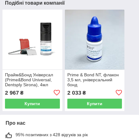
Подібні товари компанії
Прайм&Бонд Універсал
Prime & Bond NT, флакон
(Prime&Bond Universal,
3,5 мл, універсальний
Dentsply Sirona), 4мл
бонд
2 967
2 033
₴
₴
Купити
Купити
Про нас
95% позитивних з 428 відгуків за рік