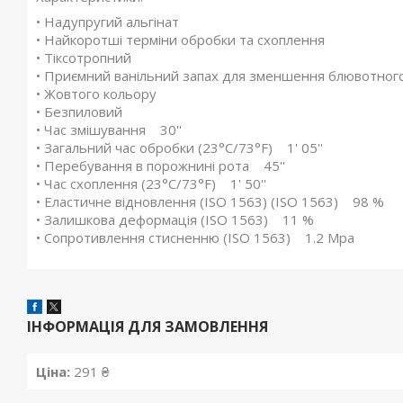
• Надупругий альгінат
• Найкоротші терміни обробки та схоплення
• Тіксотропний
• Приємний ванільний запах для зменшення блювотног
• Жовтого кольору
• Безпиловий
• Час змішування 30''
• Загальний час обробки (23°C/73°F) 1' 05''
• Перебування в порожнині рота 45''
• Час схоплення (23°C/73°F) 1' 50''
• Еластичне відновлення (ISO 1563) (ISO 1563) 98 %
• Залишкова деформація (ISO 1563) 11 %
• Сопротивлення стисненню (ISO 1563) 1.2 Mpa
ІНФОРМАЦІЯ ДЛЯ ЗАМОВЛЕННЯ
Ціна:
291 ₴