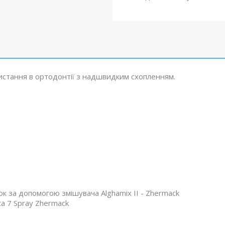
ристання в ортодонтії з надшвидким схопленням.
к за допомогою змішувача Alghamix II - Zhermack
ta 7 Spray Zhermack