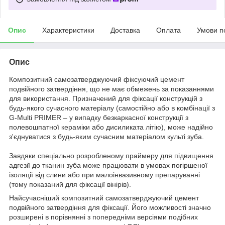
Опис
Характеристики
Доставка
Оплата
Умови п
Опис
Композитний самозатверджуючий фіксуючий цемент
подвійного затвердіння, що не має обмежень за показаннями
для використання. Призначений для фіксації конструкцій з
будь-якого сучасного матеріалу (самостійно або в комбінації з
G-Multi PRIMER – у випадку безкаркасної конструкції з
полевошпатної кераміки або дисиликата літію), може надійно
з'єднуватися з будь-яким сучасним матеріалом культі зуба.
Завдяки спеціально розробленому праймеру для підвищення
адгезії до тканин зуба може працювати в умовах погіршеної
ізоляції від слини або при малоінвазивному препаруванні
(тому показаний для фіксації вінірів).
Найсучасніший композитний самозатверджуючий цемент
подвійного затвердіння для фіксації. Його можливості значно
розширені в порівнянні з попередніми версіями подібних