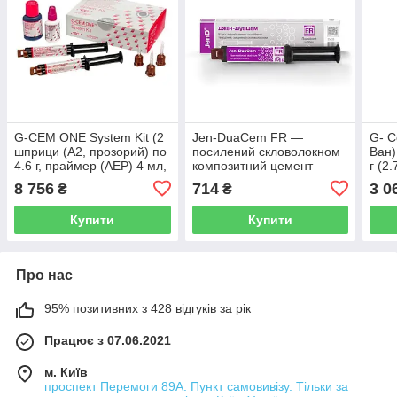
G-CEM ONE System Kit (2
Jen-DuaCem FR —
G- 
шприци (A2, прозорий) по
посилений скловолокном
Ван)
4.6 г, праймер (AEP) 4 мл,
композитний цемент
г (2
G-Multi PRIMER 5 мл)
подвійного затвердіння А2
цеме
8 756
714
3 0
₴
₴
затв
Купити
Купити
Про нас
95% позитивних з 428 відгуків за рік
Працює з 07.06.2021
м. Київ
проспект Перемоги 89А. Пункт самовивізу. Тільки за