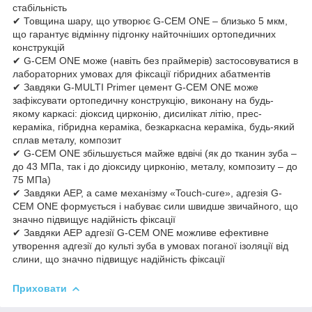
стабільність
✔ Товщина шару, що утворює G-CEM ONE – близько 5 мкм,
що гарантує відмінну підгонку найточніших ортопедичних
конструкцій
✔ G-CEM ONE може (навіть без праймерів) застосовуватися в
лабораторних умовах для фіксації гібридних абатментів
✔ Завдяки G-MULTI Primer цемент G-CEM ONE може
зафіксувати ортопедичну конструкцію, виконану на будь-
якому каркасі: діоксид цирконію, дисилікат літію, прес-
кераміка, гібридна кераміка, безкаркасна кераміка, будь-який
сплав металу, композит
✔ G-CEM ONE збільшується майже вдвічі (як до тканин зуба –
до 43 МПа, так і до діоксиду цирконію, металу, композиту – до
75 МПа)
✔ Завдяки AEP, а саме механізму «Touch-cure», адгезія G-
CEM ONE формується і набуває сили швидше звичайного, що
значно підвищує надійність фіксації
✔ Завдяки AEP адгезії G-CEM ONE можливе ефективне
утворення адгезії до культі зуба в умовах поганої ізоляції від
слини, що значно підвищує надійність фіксації
Приховати