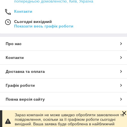
попередньою домовленістю, Київ, Україна
Контакти
Сьогодні вихідний
Показати весь графік роботи
Про нас
Контакти
Доставка та оплата
Графік роботи
Повна версія сайту
Сайт створено на маркетплейсі
Prom.ua
Зараз компанія не може швидко обробляти замовлення та
повідомлення, оскільки за її графіком роботи сьогодні
вихідний. Ваша заявка буде оброблена в найближчий
Політика конфіденційності