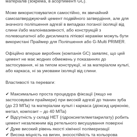
матеріалів (зокрема, в асортименті GC).
Може використовуватися самостійно, як звичайний
самозатверджуючий цемент подвійного затвердіння, але для
значного поліпшення адгезії в випадках поганої ізоляції від
слини і/або малоінвазивності, або конструкцій з
полевошпатної або дисиликата літієвої кераміки можуть бути
використані Праймер для Поліпшення або G-Multi PRIMER.
Офіційно вперше виробник (компанія GC) заявляє, що цей
цемент не має жодних обмежень у показаннях до
застосування, ні за типом конструкції, ні за матеріалом культі,
або каркаса, ні за умовами ізоляції від слини.
Властивості та переваги:
✔ Максимально проста процедура фіксації (якщо не
застосовувати праймери) при високій адгезії до тканин зуба
(до 23 МПа) та матеріалам культі і каркаса (діоксид цирконію,
метал, композит – до 40 МПа)
✔ Відсутність у складі НЕТ (гідроксиетилметакрилату) робить
цемент незалежним від ретельного висушування поверхні
✔ Дуже високий рівень якості хімічної полімеризації
✔ Висока міцність на вигин, зносостійкість та кольорова