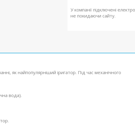
У компанії підключені електр
не покидаючи сайту.
нні, як найпопулярніший іригатор. Під час механічного
чна вода).
тор.