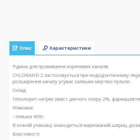
Опис
Характеристики
Рідина для промивання кореневих каналів.
CHLORAXID 2 застосовується при ендодонтичному лікува
розширення каналу усуває залишки мертвої пульпи.
Склад:
Гіпохлорит натрію (вміст діючого хлору 2%, фармацевти
Упаковка:
- пляшка 400г.
В кожній упаковці знаходиться маркований шприц-доза
Властивості: