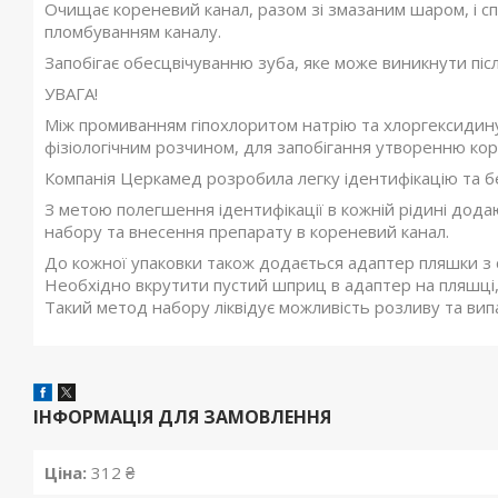
Очищає кореневий канал, разом зі змазаним шаром, і с
пломбуванням каналу.
Запобігає обесцвічуванню зуба, яке може виникнути пі
УВАГА!
Між промиванням гіпохлоритом натрію та хлоргексидин
фізіологічним розчином, для запобігання утворенню ко
Компанія Церкамед розробила легку ідентифікацію та бе
З метою полегшення ідентифікації в кожній рідині дода
набору та внесення препарату в кореневий канал.
До кожної упаковки також додається адаптер пляшки з с
Необхідно вкрутити пустий шприц в адаптер на пляшці,
Такий метод набору ліквідує можливість розливу та вип
ІНФОРМАЦІЯ ДЛЯ ЗАМОВЛЕННЯ
Ціна:
312 ₴