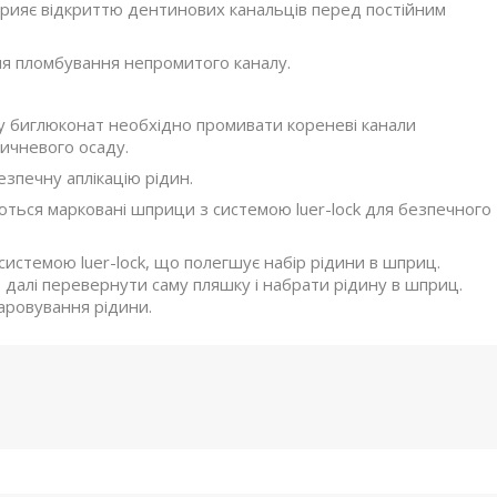
прияє відкриттю дентинових канальців перед постійним
сля пломбування непромитого каналу.
у биглюконат необхідно промивати кореневі канали
ричневого осаду.
зпечну аплікацію рідин.
ються марковані шприци з системою luer-lock для безпечного
истемою luer-lock, що полегшує набір рідини в шприц.
 далі перевернути саму пляшку і набрати рідину в шприц.
аровування рідини.