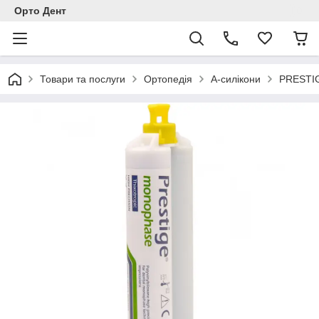
Орто Дент
Товари та послуги
Ортопедія
А-силікони
PRESTIG