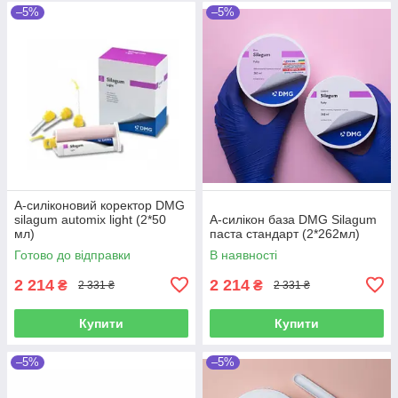
–5%
–5%
А-силіконовий коректор DMG
silagum automix light (2*50
А-силікон база DMG Silagum
мл)
паста стандарт (2*262мл)
Готово до відправки
В наявності
2 214
2 214
₴
₴
2 331 ₴
2 331 ₴
Купити
Купити
–5%
–5%