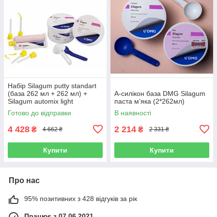
Набір Silagum putty standart
(база 262 мл + 262 мл) +
А-силікон база DMG Silagum
Silagum automix light
паста м’яка (2*262мл)
(коректор 50 мл + 50 мл)
Готово до відправки
В наявності
4 428
2 214
₴
₴
4 662 ₴
2 331 ₴
Купити
Купити
Про нас
95% позитивних з 428 відгуків за рік
Працює з 07.06.2021