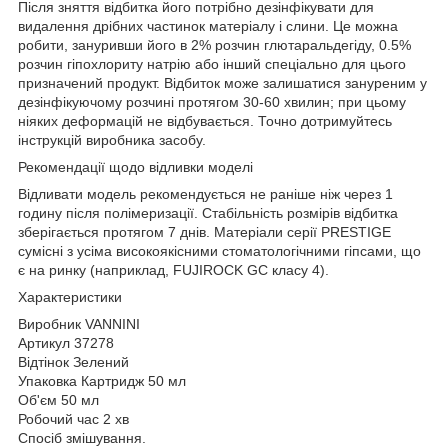
Після зняття відбитка його потрібно дезінфікувати для
видалення дрібних частинок матеріалу і слини. Це можна
робити, зануривши його в 2% розчин глютаральдегіду, 0.5%
розчин гіпохлориту натрію або інший спеціально для цього
призначений продукт. Відбиток може залишатися зануреним у
дезінфікуючому розчині протягом 30-60 хвилин; при цьому
ніяких деформацій не відбувається. Точно дотримуйтесь
інструкцій виробника засобу.
Рекомендації щодо відливки моделі
Відливати модель рекомендується не раніше ніж через 1
годину після полімеризації. Стабільність розмірів відбитка
зберігається протягом 7 днів. Матеріали серії PRESTIGE
сумісні з усіма високоякісними стоматологічними гіпсами, що
є на ринку (наприклад, FUJIROCK GC класу 4).
Характеристики
Виробник VANNINI
Артикул 37278
Відтінок Зелений
Упаковка Картридж 50 мл
Об'єм 50 мл
Робочий час 2 хв
Спосіб змішування.