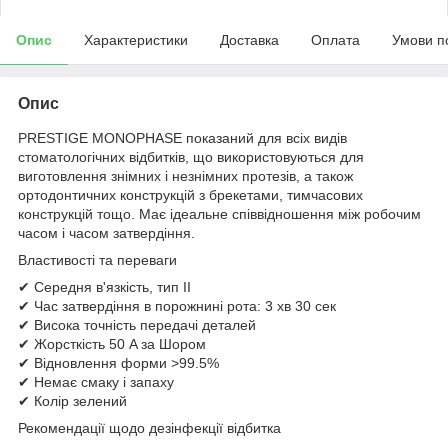
Опис
Характеристики
Доставка
Оплата
Умови п
Опис
PRESTIGE MONOPHASE показаний для всіх видів
стоматологічних відбитків, що використовуються для
виготовлення знімних і незнімних протезів, а також
ортодонтичних конструкцій з брекетами, тимчасових
конструкцій тощо. Має ідеальне співвідношення між робочим
часом і часом затвердіння.
Властивості та переваги
✔ Середня в'язкість, тип II
✔ Час затвердіння в порожнині рота: 3 хв 30 сек
✔ Висока точність передачі деталей
✔ Жорсткість 50 A за Шором
✔ Відновлення форми >99.5%
✔ Немає смаку і запаху
✔ Колір зелений
Рекомендації щодо дезінфекції відбитка