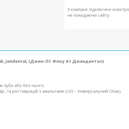
У компанії підключені електр
не покидаючи сайту.
ий, Jendental, (Джен-ЛС Флоу A1 Джендентал)
 зуба або без нього.
ір, та реставрацій з амальгами (UO - Універсальний Опак).