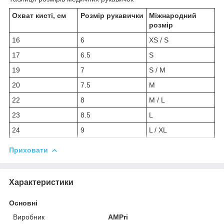
Охват кисті, см
Розмір рукавички
Міжнародний
розмір
16
6
XS / S
17
6.5
S
19
7
S / M
20
7.5
M
22
8
M / L
23
8.5
L
24
9
L / XL
Приховати
Характеристики
Основні
Виробник
AMPri