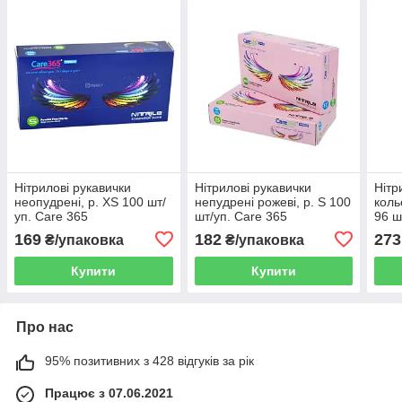
Нітрилові рукавички
Нітрилові рукавички
Нітр
неопудрені, р. XS 100 шт/
непудрені рожеві, р. S 100
коль
уп. Care 365
шт/уп. Care 365
96 ш
AMPr
169
182
273
₴/упаковка
₴/упаковка
Купити
Купити
Про нас
95% позитивних з 428 відгуків за рік
Працює з 07.06.2021