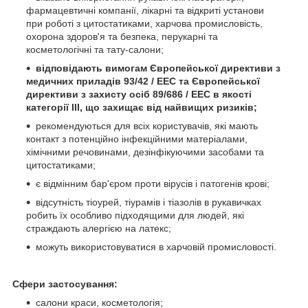
фармацевтичні компанії, лікарні та відкриті установи
при роботі з цитостатиками, харчова промисловість,
охорона здоров'я та безпека, перукарні та
косметологічні та тату-салони;
відповідають вимогам Європейської директиви з
медичних приладів 93/42 / EEC та Європейської
директиви з захисту осіб 89/686 / EEC в якості
категорії III, що захищає від найвищих ризиків;
рекомендуються для всіх користувачів, які мають
контакт з потенційно інфекційними матеріалами,
хімічними речовинами, дезінфікуючими засобами та
цитостатиками;
є відмінним бар'єром проти вірусів і патогенів крові;
відсутність тіоурей, тіурамів і тіазолів в рукавичках
робить їх особливо підходящими для людей, які
страждають алергією на латекс;
можуть використовуватися в харчовій промисловості.
Сфери застосування:
салони краси, косметологія;