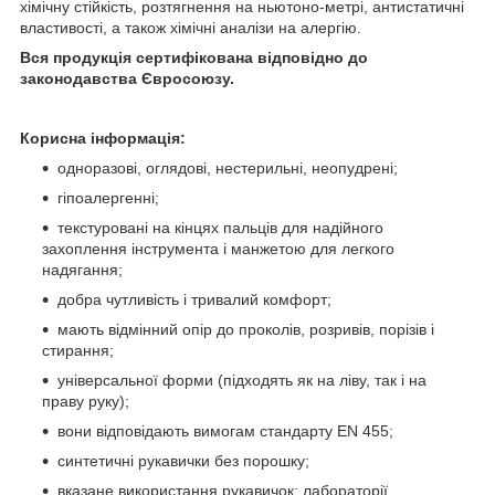
хімічну стійкість, розтягнення на ньютоно-метрі, антистатичні
властивості, а також хімічні аналізи на алергію.
Вся продукція сертифікована відповідно до
законодавства Євросоюзу.
Корисна інформація:
одноразові, оглядові, нестерильні, неопудрені;
гіпоалергенні;
текстуровані на кінцях пальців для надійного
захоплення інструмента і манжетою для легкого
надягання;
добра чутливість і тривалий комфорт;
мають відмінний опір до проколів, розривів, порізів і
стирання;
універсальної форми (підходять як на ліву, так і на
праву руку);
вони відповідають вимогам стандарту EN 455;
синтетичні рукавички без порошку;
вказане використання рукавичок: лабораторії,