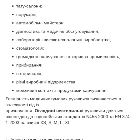
тату-салони;
перукарні;
автомобільні майстерні;
діагностика та медичне обслуговування;
лабораторії і високотехнологічні виробництва;
стоматологія;
громадське харчування та харчова промисловість;
прибирання;
ветеринарія;
різні виробничі підприємства;
можливий контакт з продуктами харчування.
Розмірність медичних гумових рукавичок визначається в
залежності від їх
призначення.
Оглядові
нестерильні
рукавички діляться
відповідно до європейських стандартів N455:2000 та EN 374-
1:2003 на звичні XS, S, M, L, XL.
Таблиця розмірів медичних рукавичок