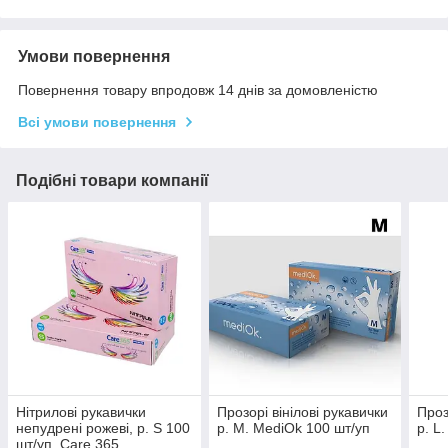
Умови повернення
Повернення товару впродовж 14 днів за домовленістю
Всі умови повернення
Подібні товари компанії
Нітрилові рукавички
Прозорі вінілові рукавички
Проз
непудрені рожеві, р. S 100
р. М. MediOk 100 шт/уп
р. L
шт/уп. Care 365