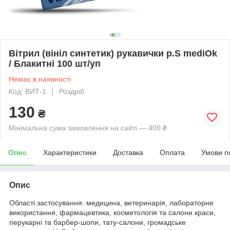
Вітрил (вініл синтетик) рукавички р.S mediOk
/ Блакитні 100 шт/уп
Немає в наявності
Код: ВИТ-1
Роздріб
130
₴
Мінімальна сума замовлення на сайті — 400 ₴
Опис
Характеристики
Доставка
Оплата
Умови п
Опис
Області застосування: медицина, ветеринарія, лабораторне
використання, фармацевтика, косметологія та салони краси,
перукарні та барбер-шопи, тату-салони, громадське