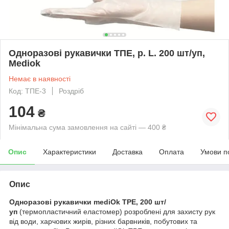
Одноразові рукавички ТПЕ, р. L. 200 шт/уп,
Mediok
Немає в наявності
Код: ТПЕ-3
Роздріб
104
₴
Мінімальна сума замовлення на сайті — 400 ₴
Опис
Характеристики
Доставка
Оплата
Умови п
Опис
Одноразові рукавички mediOk TPE, 200 шт/
уп
(термопластичний еластомер) розроблені для захисту рук
від води, харчових жирів, різних барвників, побутових та