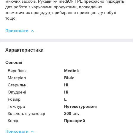
миючих засобів. Рукавички mediOk TPE прекрасно підходять
для роботи з харчовими продуктами, проведення
косметичних процедур, прибирання приміщень, у побуті
тощо.
Приховати
Характеристики
Основні
Виробник
Mediok
Матеріал
Вініл
Стерильні
Ні
Опудрені
Ні
Розмір
L
Текстура
Нетекстуровані
Кількість в упаковці
200 шт.
Колір
Прозорий
Приховати