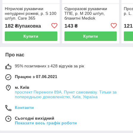
Нітрилові рукавички
Одноразові рукавички
Проз
непудрені рожеві, р. S 100
ТПЕ, р. М 200 шт/уп,
р. L
шт/уп. Care 365
блакитні Mediok
182
143
121
₴/упаковка
₴
Купити
Купити
Про нас
95% позитивних з 428 відгуків за рік
Працює з 07.06.2021
м. Київ
проспект Перемоги 89А. Пункт самовивізу. Тільки за
попередньою домовленістю, Київ, Україна
Контакти
Сьогодні вихідний
Показати весь графік роботи