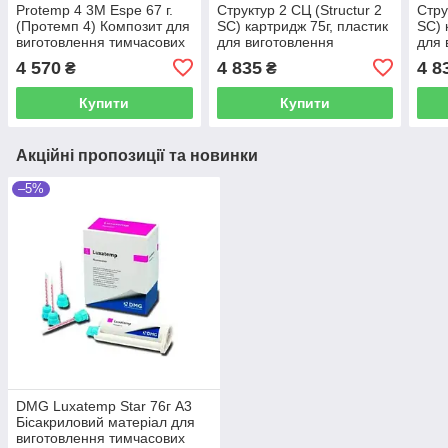
Protemp 4 3M Espe 67 г.
Структур 2 СЦ (Structur 2
Стру
(Протемп 4) Композит для
SC) картридж 75г, пластик
SC) 
виготовлення тимчасових
для виготовлення
для 
коронок. Колір А2
тимчасових коронок. А3
тимч
4 570
4 835
4 8
₴
₴
Купити
Купити
Акційні пропозиції та новинки
–5%
DMG Luxatemp Star 76г А3
Бісакриловий матеріал для
виготовлення тимчасових