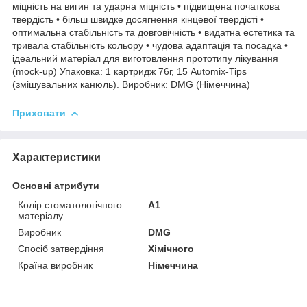
міцність на вигин та ударна міцність • підвищена початкова
твердість • більш швидке досягнення кінцевої твердісті •
оптимальна стабільність та довговічність • видатна естетика та
тривала стабільність кольору • чудова адаптація та посадка •
ідеальний матеріал для виготовлення прототипу лікування
(mock-up) Упаковка: 1 картридж 76г, 15 Automix-Tips
(змішувальних канюль). Виробник: DMG (Німеччина)
Приховати
Характеристики
Основні атрибути
Колір стоматологічного
A1
матеріалу
Виробник
DMG
Спосіб затвердіння
Хімічного
Країна виробник
Німеччина