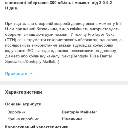
швидкості обертання 300 об./хв. і моменті від 2.0-5.2
Н·див.
При тщательно створеній ковровій доріжці рівень моменту 5.2
Н·см признаний безпечним, якщо клініцисти використовують
обережні вичищаючі рухи назовні. У техніці ProTaper Next
(ПТН) всі інструменти використовують абсолютно однаково, а
послідовність використання завжди відповідає кольоровій
кодуванню ISO і завжди однакова, незважаючи на довжину,
діаметр або кривизну каналу. Next (Dentsply Tulsa Dental
Specialties/Dentsply Maillefer).
Приховати
Характеристики
Основні атрибути
Виробник
Dentsply Maillefer
Країна виробник
Німеччина
Користувацькi характеристики