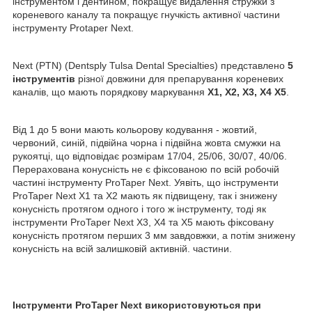
інструментом і дентином, покращує видалення стружки з
кореневого каналу та покращує гнучкість активної частини
інструменту Protaper Next.
Next (PTN) (Dentsply Tulsa Dental Specialties) представлено
5
інструментів
різної довжини для препарування кореневих
каналів, що мають порядкову маркування
X1, X2, X3, X4 X5
.
Від 1 до 5 вони мають кольорову кодування - жовтий,
червоний, синій, підвійна чорна і підвійна жовта смужки на
рукоятці, що відповідає розмірам 17/04, 25/06, 30/07, 40/06.
Перерахована конусність не є фіксованою по всій робочій
частині інструменту ProTaper Next. Уявіть, що інструменти
ProTaper Next X1 та X2 мають як підвищену, так і знижену
конусність протягом одного і того ж інструменту, тоді як
інструменти ProTaper Next X3, X4 та X5 мають фіксовану
конусність протягом перших 3 мм завдовжки, а потім знижену
конусність на всій залишковій активній. частини.
Інструменти ProTaper Next використовуються при