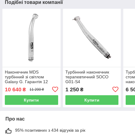
Подібні товари компанії
Наконечник MDS
Турбінний наконечник
Турб
турбінний зі світлом
терапевтичний SOCO
стом
Galaxy G. Гарантія 12
G01-S4
нак
місяців.
F19
10 640
1 250
6 5
₴
₴
11 200 ₴
Mult
Купити
Купити
Про нас
95% позитивних з 434 відгуків за рік