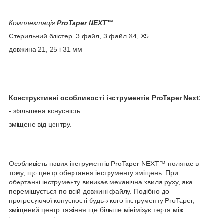
Комплектація
ProTaper NEXT
™
:
Стерильний блістер, 3 файл, 3 файл Х4, Х5
довжина 21, 25 і 31 мм
Конструктивні особливості інструментів ProTaper Next:
- збільшена конусність
зміщене від центру.
Особливість нових інструментів ProTaper NEXT
™
полягає в
тому, що центр обертання інструменту зміщень. При
обертанні інструменту виникає механічна хвиля руху, яка
переміщується по всій довжині файлу. Подібно до
прогресуючої конусності будь-якого інструменту ProTaper,
зміщений центр тяжіння ще більше мінімізує тертя між