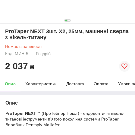
ProTaper NEXT 3шт. X2, 25мм, машинні сверла
з нікель-титану
Немає в наявності
Код: МИН-5
Роздріб
2 037
₴
Опис
Характеристики
Доставка
Оплата
Умови п
Опис
ProTaper NEXT
™
(ПроТейпер Некст) - ендодонтичні нікель-
титанові інструменти п'ятого покоління системи ProTaper.
Виробник Dentsply Maillefer.