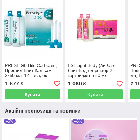
PRESTIGE Bite Cad Cam,
I-Sil Light Body (Ай-Сил
PRES
Престиж Байт Кад Кам,
Лайт Боді) коректор 2
Прес
2х50 мл, 12 насадок
картриджі по 50 мл.
мл, 
(VANNINI DENTAL)
1 877
1 086
2 1
₴
₴
Купити
Купити
Акційні пропозиції та новинки
–5%
–5%