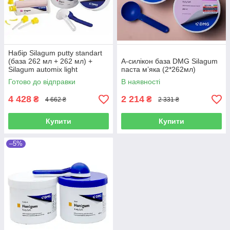
Набір Silagum putty standart
(база 262 мл + 262 мл) +
А-силікон база DMG Silagum
Silagum automix light
паста м’яка (2*262мл)
(коректор 50 мл + 50 мл)
Готово до відправки
В наявності
4 428
2 214
₴
₴
4 662 ₴
2 331 ₴
Купити
Купити
–5%