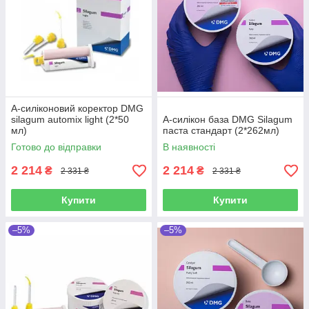
А-силіконовий коректор DMG
silagum automix light (2*50
А-силікон база DMG Silagum
мл)
паста стандарт (2*262мл)
Готово до відправки
В наявності
2 214
2 214
₴
₴
2 331 ₴
2 331 ₴
Купити
Купити
–5%
–5%