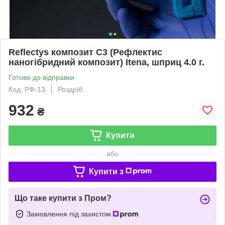
Reflectys композит С3 (Рефлектис
наногібридний композит) Itena, шприц 4.0 г.
Готово до відправки
Код: РФ-13
Роздріб
932
₴
Купити
або
Купити з
Що таке купити з Пром?
Замовлення під захистом