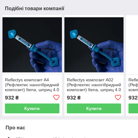
Подібні товари компанії
Reflectys композит А4
Reflectys композит А02
Refl
(Рефлектис наногібридний
(Рефлектис наногібридний
(Реф
композит) Itena, шприц 4.0
композит) Itena, шприц 4.0
комп
г.
г.
г.
932
932
932
₴
₴
Купити
Купити
Про нас