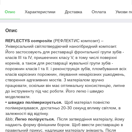
Опис
Характеристики
Доставка
Оплата
Умови п
Опис
REFLECTYS composite
(РЕФЛЕКТИС композит) –
Універсальний світлотвердіючий наногібридний композит.
Його застосовують для реставрації фронтальної групи зубів -
класів III та IV, пришеечних класу V, в тому числі поверхні
коренів, а також для реставрації жувальної групи зубів -
порожнин класів I та II. і реконструкція зубів, пломбування всіх
класів каріозних порожнин, лікування некаріозних ушкоджень,
створення адгезивних мостів. З матеріалом зручно
працювати, оскільки він має оптимальну консистенцію, липне
до інструменту під час роботи. Його легко і швидко
моделювати.
•
швидко полімеризується.
Щоб матеріал повністю
полімеризувався, достатньо 20-30 секунд впливу світлом, в
залежності від відтінку.
&bb;
Легко полірується.
Після затвердіння матеріалу, йому
надають форму фінішним бором. Щоб ввести реставрацію в
правильний прикус, надлишки матеріалу знімають. Після