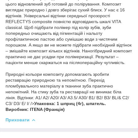
цього відновлений зуб готовий до полірування. Композит
виглядає природно і довго зберігає сухий блиск. У нас є 16
відтінків. Універсальні відтінки середньої прозорості
REFLECTYS composite повністю відповідають шкалі VITA
classical. Щоб підібрати полімер під колір зубів, зуби
попередньо очищають від пігментацій і нальоту
профілактичною пастою або сумішшю води з чистячим
порошком. А якщо ви не можете підібрати необхідний відтінок
– змішайте композит кількох відтінків. Наногібридний композит
практично не дає усадки при полімеризації. Результат –
пацієнти менше скаржаться на післяопераційну чутливість.
Природні кольори композиту допомагають зробити
реставрацію природною та непомітною. Перехід
пломбувального матеріалу в тканини зуба практично
непомітний. На стику зуба та реставрації не виникає біла
лінія. Відтінки: A1/ A2/ A20/ A3/ A3.5/ A30/ B1/ B2/ B3/ BL/& C2/
C3/ D3/ E/ I/ />
Упаковка: 1 шприц (4г), шпатель.
Виробник:
ITENA (Франція)
Приховати