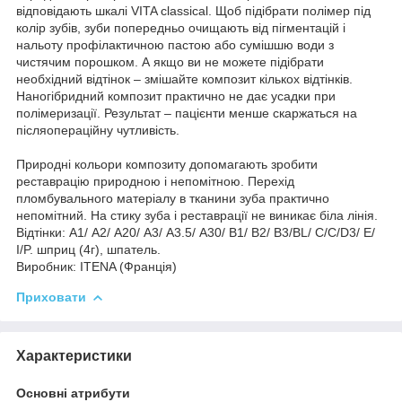
відповідають шкалі VITA classical. Щоб підібрати полімер під
колір зубів, зуби попередньо очищають від пігментацій і
нальоту профілактичною пастою або сумішшю води з
чистячим порошком. А якщо ви не можете підібрати
необхідний відтінок – змішайте композит кількох відтінків.
Наногібридний композит практично не дає усадки при
полімеризації. Результат – пацієнти менше скаржаться на
післяопераційну чутливість.
Природні кольори композиту допомагають зробити
реставрацію природною і непомітною. Перехід
пломбувального матеріалу в тканини зуба практично
непомітний. На стику зуба і реставрації не виникає біла лінія.
Відтінки: А1/ А2/ А20/ А3/ А3.5/ А30/ В1/ В2/ В3/BL/ С/С/D3/ E/
І/P. шприц (4г), шпатель.
Виробник: ITENA (Франція)
Приховати
Характеристики
Основні атрибути