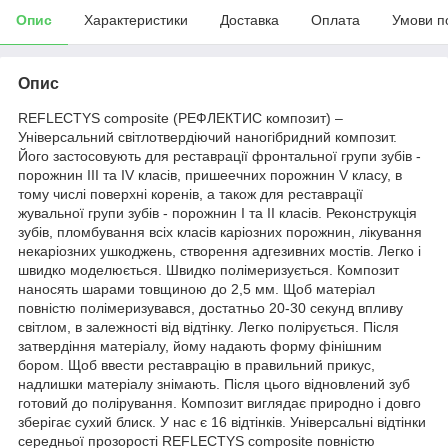
Опис
Характеристики
Доставка
Оплата
Умови п
Опис
REFLECTYS composite (РЕФЛЕКТИС композит) –
Універсальний світлотвердіючий наногібридний композит.
Його застосовують для реставрації фронтальної групи зубів -
порожнин III та IV класів, пришеечних порожнин V класу, в
тому числі поверхні коренів, а також для реставрації
жувальної групи зубів - порожнин I та II класів. Реконструкція
зубів, пломбування всіх класів каріозних порожнин, лікування
некаріозних ушкоджень, створення адгезивних мостів. Легко і
швидко моделюється. Швидко полімеризується. Композит
наносять шарами товщиною до 2,5 мм. Щоб матеріал
повністю полімеризувався, достатньо 20-30 секунд впливу
світлом, в залежності від відтінку. Легко полірується. Після
затвердіння матеріалу, йому надають форму фінішним
бором. Щоб ввести реставрацію в правильний прикус,
надлишки матеріалу знімають. Після цього відновлений зуб
готовий до полірування. Композит виглядає природно і довго
зберігає сухий блиск. У нас є 16 відтінків. Універсальні відтінки
середньої прозорості REFLECTYS composite повністю