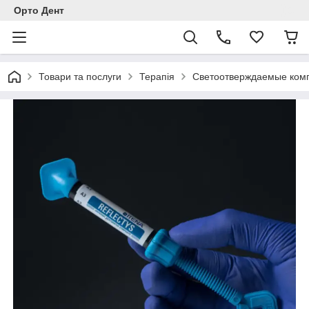
Орто Дент
Товари та послуги
Терапія
Светоотверждаемые комп