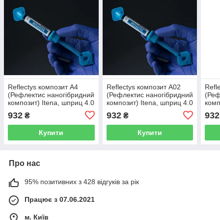
Reflectys композит А4
Reflectys композит А02
Refl
(Рефлектис наногібридний
(Рефлектис наногібридний
(Реф
композит) Itena, шприц 4.0
композит) Itena, шприц 4.0
комп
г.
г.
г.
932
932
932
₴
₴
Купити
Купити
Про нас
95% позитивних з 428 відгуків за рік
Працює з 07.06.2021
м. Київ