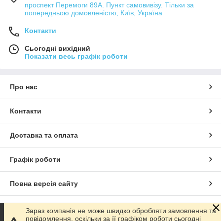
проспект Перемоги 89А. Пункт самовивізу. Тільки за
попередньою домовленістю, Київ, Україна
Контакти
Сьогодні вихідний
Показати весь графік роботи
Про нас
Контакти
Доставка та оплата
Графік роботи
Повна версія сайту
Сайт створено на маркетплейсі
Prom.ua
Зараз компанія не може швидко обробляти замовлення та
повідомлення, оскільки за її графіком роботи сьогодні