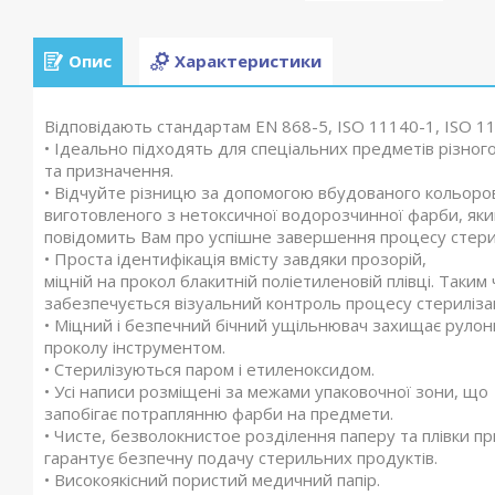
Опис
Характеристики
Відповідають стандартам EN 868-5, ISO 11140-1, ISO 1
• Ідеально підходять для спеціальних предметів різног
та призначення.
• Відчуйте різницю за допомогою вбудованого кольоров
виготовленого з нетоксичної водорозчинної фарби, як
повідомить Вам про успішне завершення процесу стерил
• Проста ідентифікація вмісту завдяки прозорій,
міцній на прокол блакитній поліетиленовій плівці. Таким
забезпечується візуальний контроль процесу стерилізац
• Міцний і безпечний бічний ущільнювач захищає рулон
проколу інструментом.
• Стерилізуються паром і етиленоксидом.
• Усі написи розміщені за межами упаковочної зони, що
запобігає потраплянню фарби на предмети.
• Чисте, безволокнистое розділення паперу та плівки пр
гарантує безпечну подачу стерильних продуктів.
• Високоякісний пористий медичний папір.