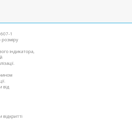
1607-1
о розміру
ого індикатора,
ий
ізації.
 чином
ії.
и від
и відкритті