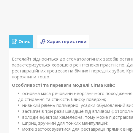
Опис
Характеристики
Естелайт відноситься до стоматологічних засобів останн
характеризується хорошою рентгеноконтрастністю. Дан
реставраційних процесах на бічних і передніх зубах. Кр
порожнини тощо.
Особливості та переваги моделі Сігма Квік:
основна маса речовини неорганічного походження з
до стирання та стійкість блиску поверхні;
низький рівень полімерної усадки обумовлений вис
застигає в три рази швидше під впливом фотополі
володіє ефектом хамелеона, тому може підстраюват
шприц зручний для тонких маніпуляцій;
може застосовуватися для реставрації прямих вінір