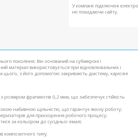
У компанії підключені електр
не покидаючи сайту.
ього покоління. Він оснований на субмікроні і
ий матеріал використовується при відновлювальних і
ім цього, з його допомогою закривають діастему, каріозні
 розміром фрагментів 0,2 мкм, що забезпечує стійкість
окою набивною щільністю, що гарантує якісну роботу;
меризаторів для прискорення робочого процесу;
ися за кольором до сусідньої емалі;
ів композитного типу.