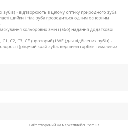
их зубів) - відтворюють в цілому оптику природного зуба.
ласті шийки і тіла зуба проводиться одним основним
.
маскування кольорових змін і (або) надання додаткової
4, С1, С2, С3, СЕ (прозорий) і WE (для відбілених зубів) -
озорості (ріжучий край зуба, вершини горбків і емалевих
Сайт створений на маркетплейсі
Prom.ua