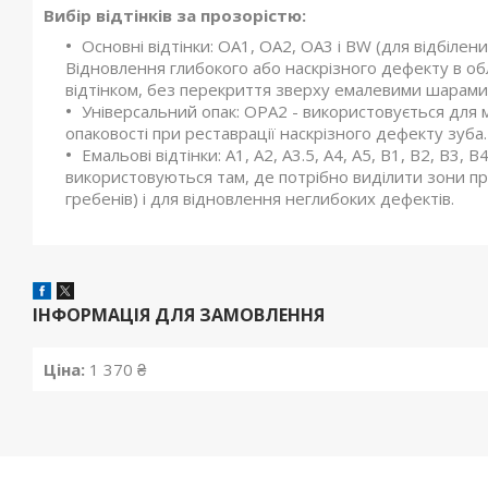
Вибір відтінків за прозорістю:
Основні відтінки: ОА1, ОА2, ОА3 і BW (для відбілен
Відновлення глибокого або наскрізного дефекту в об
відтінком, без перекриття зверху емалевими шарами
Універсальний опак: ОРА2 - використовується для 
опаковості при реставрації наскрізного дефекту зуба.
Емальові відтінки: А1, А2, А3.5, А4, А5, В1, В2, В3, В
використовуються там, де потрібно виділити зони пр
гребенів) і для відновлення неглибоких дефектів.
ІНФОРМАЦІЯ ДЛЯ ЗАМОВЛЕННЯ
Ціна:
1 370 ₴