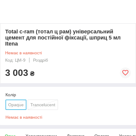
Total c-ram (тотал ц рам) універсальний
цемент для постійної фіксації, шприц 5 мл
Itena
Немає в наявності
Код: ЦМ-9
Роздріб
3 003
₴
Колір
Opaque
Trancelucent
Немає в наявності
Опис
Характеристики
Доставка
Оплата
Умови п