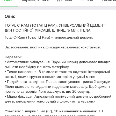
Опис
TOTAL C-RAM (ТОТАЛ Ц РАМ), УНІВЕРСАЛЬНИЙ ЦЕМЕНТ
ДЛЯ ПОСТІЙНОЇ ФІКСАЦІЇ, ШПРИЦ (5 МЛ), ITENA.
Total C-Ram (Тотал Ц Рам) – універсальний цемент.
Застосування: постійна фіксація керамічних конструкцій.
Переваги:
• Автоматичне змішування. Зручний шприц допомагає швидко
змішати необхідну кількість матеріалу.
• Точне нанесення. В комплекті тонкі та надтонкі інтероральні
канюлі, якими зручно вносити матеріал у вузькі місця.
• Подвійне затвердіння. Перше засвічування триває 2 секунди.
Після цього легко видалити надлишки матеріалу. Щоб цемент
повністю затвердів, його засвічують ще 20 секунд.
• Міцна фіксація. Адгезивний полімерний цемент розроблений
для встановлення конструкцій з цирконію та кераміки.
Упаковка: 1 шприц 5 мл (8г), 10 наконечників-мішалок, 10
тонких та 10 ультратонких голок для порожнини рота.