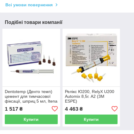
Всі умови повернення
Подібні товари компанії
Dentotemp (Денто темп)
Релікс Ю200, RelyX U200
цемент для тимчасової
Automix 8,5г. A2 (3M
фіксації, шприц 5 мл, Itena
ESPE)
1 517
4 463
₴
₴
Купити
Купити