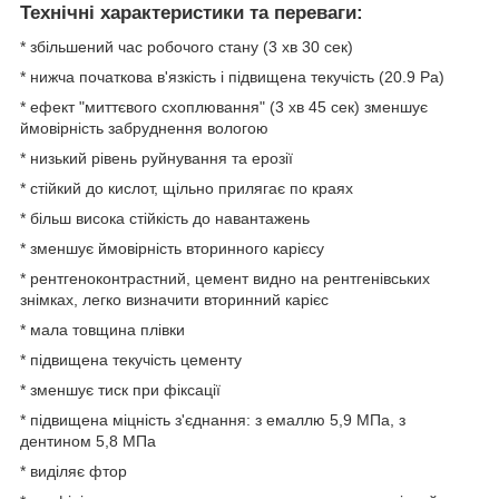
Технічні характеристики та переваги:
* збільшений час робочого стану (3 хв 30 сек)
* нижча початкова в'язкість і підвищена текучість (20.9 Ра)
* ефект "миттєвого схоплювання" (3 хв 45 сек) зменшує
ймовірність забруднення вологою
* низький рівень руйнування та ерозії
* стійкий до кислот, щільно прилягає по краях
* більш висока стійкість до навантажень
* зменшує ймовірність вторинного карієсу
* рентгеноконтрастний, цемент видно на рентгенівських
знімках, легко визначити вторинний карієс
* мала товщина плівки
* підвищена текучість цементу
* зменшує тиск при фіксації
* підвищена міцність з'єднання: з емаллю 5,9 МПа, з
дентином 5,8 МПа
* виділяє фтор