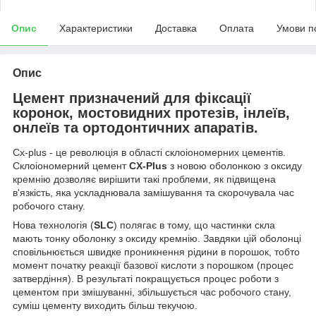
Опис
Характеристики
Доставка
Оплата
Умови п
Опис
Цемент призначений для фіксації
коронок, мостовидних протезів, інлеїв,
онлеїв та ортодонтичних апаратів.
Cx-plus - це революція в області склоіономерних цементів.
Склоіономерний цемент
CX
-
Plus
з новою оболонкою з оксиду
кремнію дозволяє вирішити такі проблеми, як підвищена
в'язкість, яка ускладнювала замішування та скорочувала час
робочого стану.
Нова технологія (
SLC
) полягає в тому, що частинки скла
мають тонку оболонку з оксиду кремнію. Завдяки цій оболонці
сповільнюється швидке проникнення рідини в порошок, тобто
момент початку реакції базової кислоти з порошком (процес
затвердіння). В результаті покращується процес роботи з
цементом при змішуванні, збільшується час робочого стану,
суміш цементу виходить більш текучою.