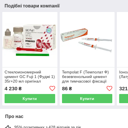
Подібні товари компанії
Стеклоиономерний
Tempolat F (Темполат Ф)
Іоно
цемент GC Fuji 1 (Фуджі 1)
безевгенольний цемент
(Лат
35г+20 мл оригінал
для тимчасової фіксації
4 230
86
321
₴
₴
Купити
Купити
Про нас
95% позитивних з 428 відгуків за рік