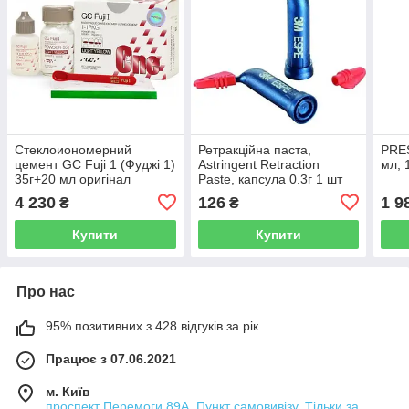
Стеклоиономерний
Ретракційна паста,
PRE
цемент GC Fuji 1 (Фуджі 1)
Astringent Retraction
мл, 
35г+20 мл оригінал
Paste, капсула 0.3г 1 шт
(3М ESPE)
4 230
126
1 9
₴
₴
Купити
Купити
Про нас
95% позитивних з 428 відгуків за рік
Працює з 07.06.2021
м. Київ
проспект Перемоги 89А. Пункт самовивізу. Тільки за