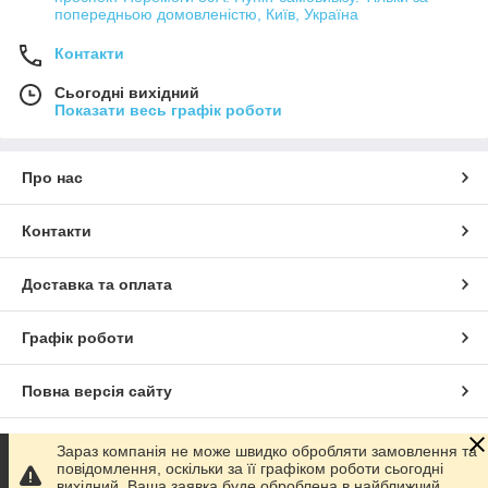
попередньою домовленістю, Київ, Україна
Контакти
Сьогодні вихідний
Показати весь графік роботи
Про нас
Контакти
Доставка та оплата
Графік роботи
Повна версія сайту
Сайт створено на маркетплейсі
Prom.ua
Зараз компанія не може швидко обробляти замовлення та
повідомлення, оскільки за її графіком роботи сьогодні
вихідний. Ваша заявка буде оброблена в найближчий