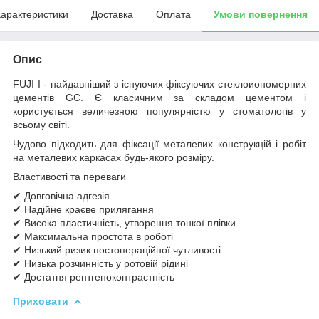
арактеристики
Доставка
Оплата
Умови повернення
Опис
FUJI I - найдавніший з існуючих фіксуючих стеклоиономерних
цементів GC. Є класичним за складом цементом і
користується величезною популярністю у стоматологів у
всьому світі.
Чудово підходить для фіксації металевих конструкцій і робіт
на металевих каркасах будь-якого розміру.
Властивості та переваги
✔ Довговічна адгезія
✔ Надійне краєве прилягання
✔ Висока пластичність, утворення тонкої плівки
✔ Максимальна простота в роботі
✔ Низький ризик постопераційної чутливості
✔ Низька розчинність у ротовій рідині
✔ Достатня рентгеноконтрастність
Приховати