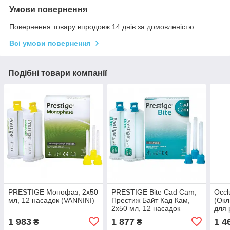
Умови повернення
Повернення товару впродовж 14 днів за домовленістю
Всі умови повернення
Подібні товари компанії
PRESTIGE Монофаз, 2х50
PRESTIGE Bite Cad Cam,
Occl
мл, 12 насадок (VANNINI)
Престиж Байт Кад Кам,
(Окл
2х50 мл, 12 насадок
для 
(VANNINI DENTAL)
(2*5
1 983
1 877
1 4
₴
₴