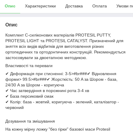
Опис
Характеристики
Доставка
Оплата
Умови п
Опис
Комплект C-силіконових матеріалів PROTESIL PUTTY,
PROTESIL LIGHT та PROTESIL CATALYST. Призначений для
зняття всіх видів відбитків для виготовлення різних
ортопедичних та ортодонтичних конструкцій. Рекомендується
застосовувати за двоетапною методикою.
Властивості та переваги
✔ Деформація при стисненні: 3-5>#br###✔ Відновлення
форми> 99.5>#br###✔ Жорсткість: 50 A за Шором - база,
24/30 A за Шором - коригуюча
✔ Час затвердіння в порожнині рота 3-4 хв
✔ База персиковий смак
✔ Колір: база - жовтий, коригуюча - зелений, каталізатор -
червоний
Дозування та змішування
На кожну мірну ложку "без гірки" базової маси Protesil