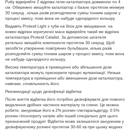
Putty відміряйте 2 відрізка гелю-каталізатора довжиною по 4
см. Обережно змішуйте каталізатор з базою протягом мінімум
30 секунд , кілька разів розподіляючи суміш тонким шаром у
процесі замісу, поки вона не набуде однорідного кольору.
Видавіть Protesil Light з туби на блок для змішування, на
кожен відрізок коригуючої маси відміряйте такий же відрізок
каталізатора Protesil Catalist. За допомогою шпателя
ретельно змішайте компоненти протягом 30 секунд. Щоб
запобігти утворенню повітряних бульбашок, кілька разів
розподіляйте суміш тонким шаром у процесі замісу, поки вона
не набуде однорідного кольору.
Висока температура в приміщенні або збільшення дози
каталізатора можуть прискорити процес вулканізації. Низька
температура в приміщенні або зменшення дози каталізатора,
навпаки, сповільнюють його.
Рекомендації щодо дезінфекції відбитка
Після зняття відбитка його потрібно дезінфікувати для повного
видалення дрібних частинок матеріалу та слини. Це можна
робити, зануривши його в 2% розчин глютаральдегіду, 0.5%
розчин гіпохлориту натрію або інший спеціально для цього
призначений продукт. Відбиток може залишатися зануреним у
дезінфікуючому розчині протягом 30-60 хв при цьому жодних